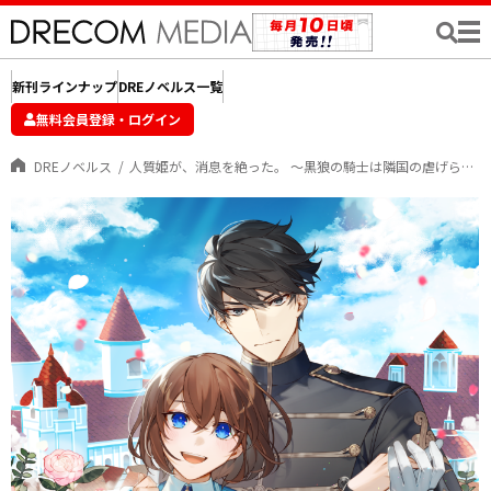
新刊ラインナップ
DREノベルス一覧
無料会員登録・ログイン
DREノベルス
人質姫が、消息を絶った。 ～黒狼の騎士は隣国の虐げられた姫を全力で愛します～