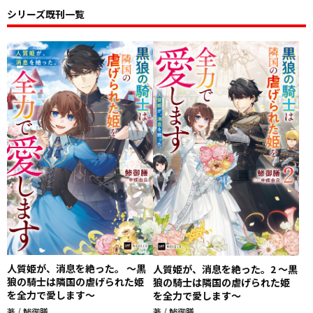
シリーズ既刊一覧
人質姫が、消息を絶った。 ～黒
人質姫が、消息を絶った。2 ～黒
狼の騎士は隣国の虐げられた姫
狼の騎士は隣国の虐げられた姫
を全力で愛します～
を全力で愛します～
著 / 鯵御膳
著 / 鯵御膳