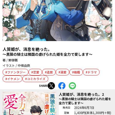
人質姫が、消息を絶った。
～黒狼の騎士は隣国の虐げられた姫を全力で愛します～
著 / 鯵御膳
イラスト / 中條由良
ファンタジー
恋愛
追放
溺愛
結婚
ドラマ
イケメン
コミカライズ
SHARE
人質姫が、消息を絶った。2
～黒狼の騎士は隣国の虐げられた姫を
全力で愛します～
2024年6月7日
発売日
1,430円(本体1,300円＋税)
定価