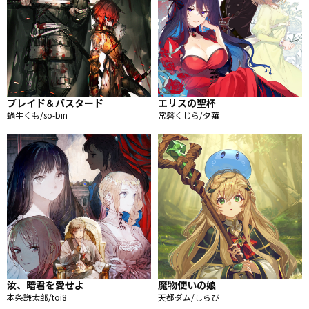
ブレイド＆バスタード
エリスの聖杯
蝸牛くも/so-bin
常磐くじら/夕薙
汝、暗君を愛せよ
魔物使いの娘
本条謙太郎/toi8
天都ダム/しらび