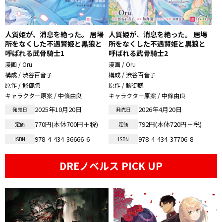
人質姫が、消息を絶った。 居場
人質姫が、消息を絶った。 居場
所をなくした不遇賢姫と黒狼と
所をなくした不遇賢姫と黒狼と
呼ばれる武骨騎士1
呼ばれる武骨騎士2
漫画 / Oru
漫画 / Oru
構成 / 渋谷百音子
構成 / 渋谷百音子
原作 / 鯵御膳
原作 / 鯵御膳
キャラクター原案 / 中條由良
キャラクター原案 / 中條由良
2025年10月20日
2026年4月20日
発売日
発売日
770円(本体700円＋税)
792円(本体720円＋税)
定価
定価
978-4-434-36666-6
978-4-434-37706-8
ISBN
ISBN
DREノベルス PICK UP