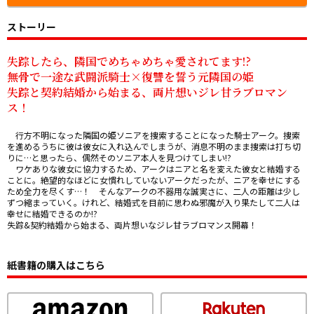
ストーリー
失踪したら、隣国でめちゃめちゃ愛されてます!?

無骨で一途な武闘派騎士×復讐を誓う元隣国の姫

失踪と契約結婚から始まる、両片想いジレ甘ラブロマン
ス！
　行方不明になった隣国の姫ソニアを捜索することになった騎士アーク。捜索
を進めるうちに彼は彼女に入れ込んでしまうが、消息不明のまま捜索は打ち切
りに…と思ったら、偶然そのソニア本人を見つけてしまい!?

　ワケありな彼女に協力するため、アークはニアと名を変えた彼女と結婚する
ことに。絶望的なほどに女慣れしていないアークだったが、ニアを幸せにする
ため全力を尽くす…！　そんなアークの不器用な誠実さに、二人の距離は少し
ずつ縮まっていく。けれど、結婚式を目前に思わぬ邪魔が入り――果たして二人は
幸せに結婚できるのか!?

失踪&契約結婚から始まる、両片想いなジレ甘ラブロマンス開幕！
紙書籍の購入はこちら