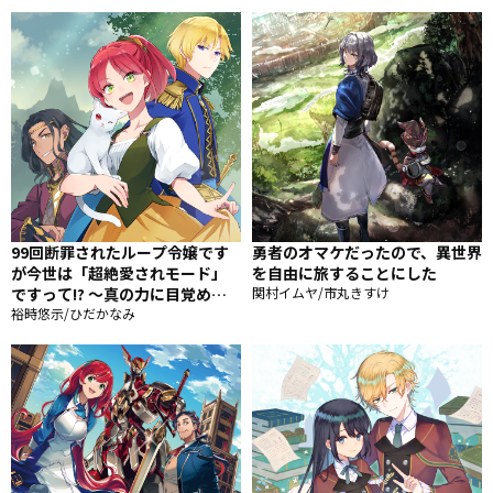
99回断罪されたループ令嬢です
勇者のオマケだったので、異世界
が今世は「超絶愛されモード」
を自由に旅することにした
ですって!? 〜真の力に目覚めて
関村イムヤ/市丸きすけ
始まる100回目の人生〜
裕時悠示/ひだかなみ