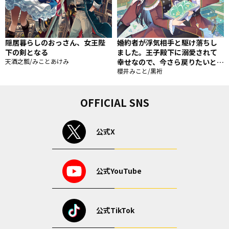
隠居暮らしのおっさん、女王陛
婚約者が浮気相手と駆け落ちし
下の剣となる
ました。王子殿下に溺愛されて
天酒之瓢/みことあけみ
幸せなので、今さら戻りたいと言
われても困ります。
櫻井みこと/黒裄
OFFICIAL SNS
公式X
公式YouTube
公式TikTok