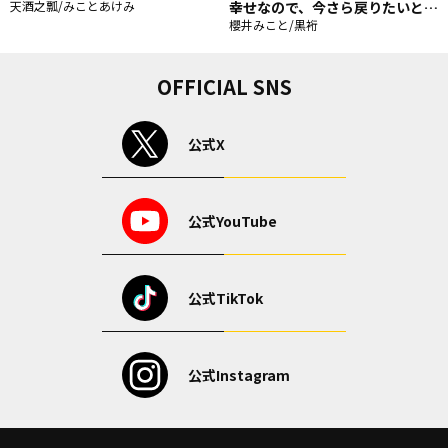
天酒之瓢/みことあけみ
幸せなので、今さら戻りたいと言
われても困ります。
櫻井みこと/黒裄
OFFICIAL SNS
公式X
公式YouTube
公式TikTok
公式Instagram