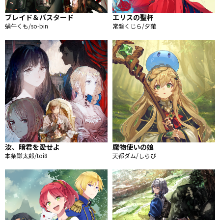
ブレイド＆バスタード
エリスの聖杯
蝸牛くも/so-bin
常磐くじら/夕薙
汝、暗君を愛せよ
魔物使いの娘
本条謙太郎/toi8
天都ダム/しらび