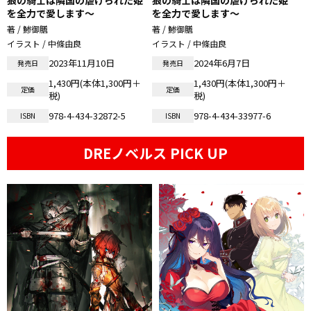
狼の騎士は隣国の虐げられた姫
狼の騎士は隣国の虐げられた姫
を全力で愛します～
を全力で愛します～
著 / 鯵御膳
著 / 鯵御膳
イラスト / 中條由良
イラスト / 中條由良
2023年11月10日
2024年6月7日
発売日
発売日
1,430円(本体1,300円＋
1,430円(本体1,300円＋
定価
定価
税)
税)
978-4-434-32872-5
978-4-434-33977-6
ISBN
ISBN
DREノベルス PICK UP