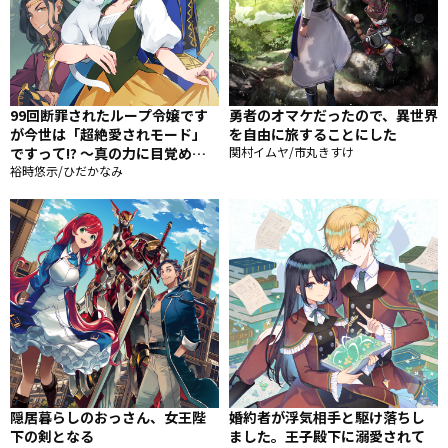
99回断罪されたループ令嬢です
勇者のオマケだったので、異世界
が今世は「超絶愛されモード」
を自由に旅することにした
ですって!? 〜真の力に目覚めて
関村イムヤ/市丸きすけ
始まる100回目の人生〜
裕時悠示/ひだかなみ
隠居暮らしのおっさん、女王陛
婚約者が浮気相手と駆け落ちし
下の剣となる
ました。王子殿下に溺愛されて