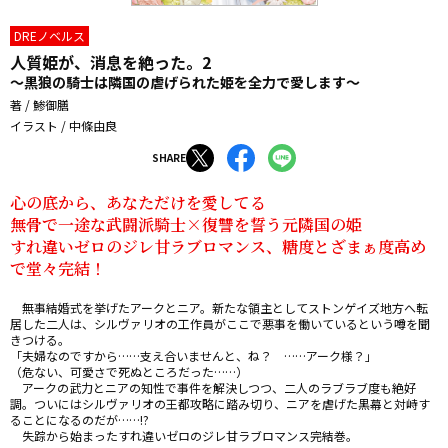
DREノベルス
人質姫が、消息を絶った。2
～黒狼の騎士は隣国の虐げられた姫を全力で愛します～
著 / 鯵御膳
イラスト / 中條由良
SHARE
心の底から、あなただけを愛してる

無骨で一途な武闘派騎士×復讐を誓う元隣国の姫

すれ違いゼロのジレ甘ラブロマンス、糖度とざまぁ度高め
で堂々完結！
　無事結婚式を挙げたアークとニア。新たな領主としてストンゲイズ地方へ転
居した二人は、シルヴァリオの工作員がここで悪事を働いているという噂を聞
きつける。

「夫婦なのですから……支え合いませんと、ね？　……アーク様？」

（危ない、可愛さで死ぬところだった……）

　アークの武力とニアの知性で事件を解決しつつ、二人のラブラブ度も絶好
調。ついにはシルヴァリオの王都攻略に踏み切り、ニアを虐げた黒幕と対峙す
ることになるのだが……!?

　失踪から始まったすれ違いゼロのジレ甘ラブロマンス完結巻。