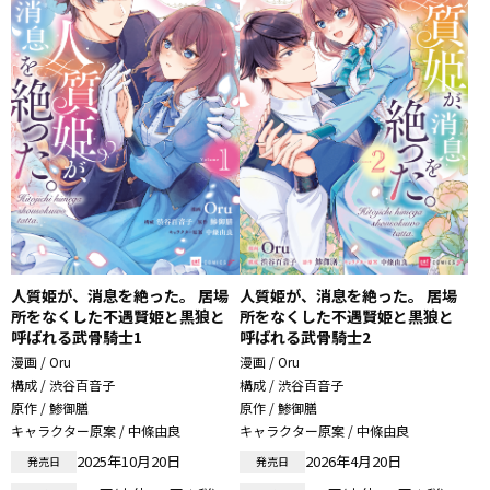
人質姫が、消息を絶った。 居場
人質姫が、消息を絶った。 居場
所をなくした不遇賢姫と黒狼と
所をなくした不遇賢姫と黒狼と
呼ばれる武骨騎士1
呼ばれる武骨騎士2
漫画 / Oru
漫画 / Oru
構成 / 渋谷百音子
構成 / 渋谷百音子
原作 / 鯵御膳
原作 / 鯵御膳
キャラクター原案 / 中條由良
キャラクター原案 / 中條由良
2025年10月20日
2026年4月20日
発売日
発売日