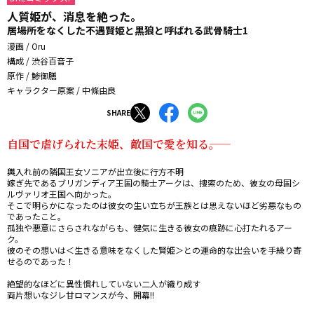
人質姫が、消息を絶った。
居場所をなくした不遇賢姫と黒狼と呼ばれる武骨騎士1
漫画 / Oru
構成 / 渋谷百音子
原作 / 鯵御膳
キャラクター原案 / 中條由良
SHARE
自国で虐げられた末姫、敵国で愛を知る――。
輿入れ前の隣国王女ソニアが出立後に行方不明――

嫁ぎ先であるブリガンディア王国の騎士アークは、捜索のため、彼女の母国シ
ルヴァリオ王国へ向かった。

そこで明らかになったのは彼女の生い立ちが王族とは思えないほど劣悪なもの
であったこと。

孤独や悪意にさらされながらも、健気に生きる彼女の痕跡に心打たれるアー
ク。

彼のその想いは＜生きる意味をなくした賢姫＞との運命的な出会いを手繰り寄
せるのであった！

絶望的なほどに異性慣れしていない二人が織り成す

両片想いなジレ甘ロマンスが今、開幕!!