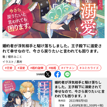
婚約者が浮気相手と駆け落ちしました。王子殿下に溺愛さ
れて幸せなので、今さら戻りたいと言われても困ります。
著 / 櫻井みこと
イラスト / 黒裄
恋愛
溺愛
婚約破棄
結婚
イケメン
コミカライズ
SHARE
婚約者が浮気相手と駆け落ちし
ました。王子殿下に溺愛されて
幸せなので、今さら戻りたいと言
われても困ります。3
2023年8月9日
発売日
1,430円(本体1,300円＋税)
定価