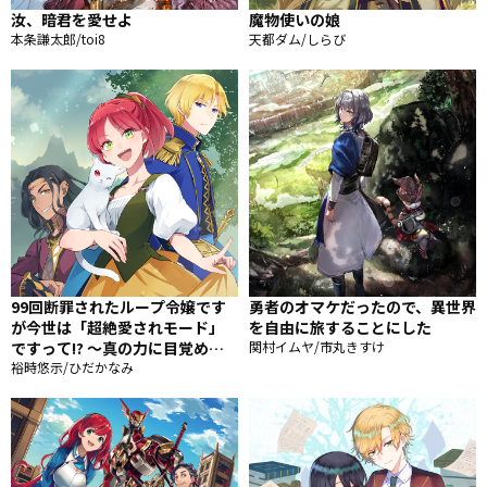
汝、暗君を愛せよ
魔物使いの娘
本条謙太郎/toi8
天都ダム/しらび
99回断罪されたループ令嬢です
勇者のオマケだったので、異世界
が今世は「超絶愛されモード」
を自由に旅することにした
ですって!? 〜真の力に目覚めて
関村イムヤ/市丸きすけ
始まる100回目の人生〜
裕時悠示/ひだかなみ