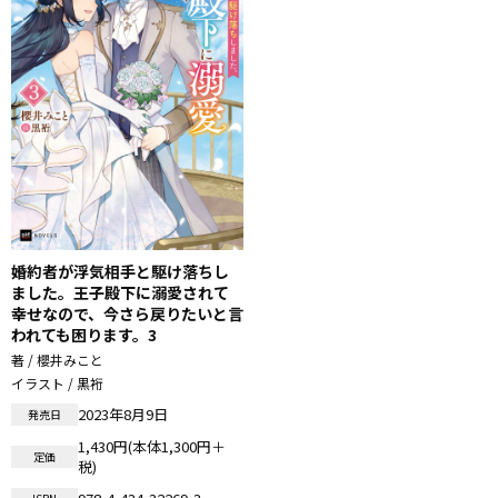
婚約者が浮気相手と駆け落ちし
ました。王子殿下に溺愛されて
幸せなので、今さら戻りたいと言
われても困ります。3
著 / 櫻井みこと
イラスト / 黒裄
2023年8月9日
発売日
1,430円(本体1,300円＋
定価
税)