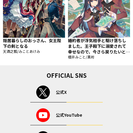
隠居暮らしのおっさん、女王陛
婚約者が浮気相手と駆け落ちし
下の剣となる
ました。王子殿下に溺愛されて
天酒之瓢/みことあけみ
幸せなので、今さら戻りたいと言
われても困ります。
櫻井みこと/黒裄
OFFICIAL SNS
公式X
公式YouTube