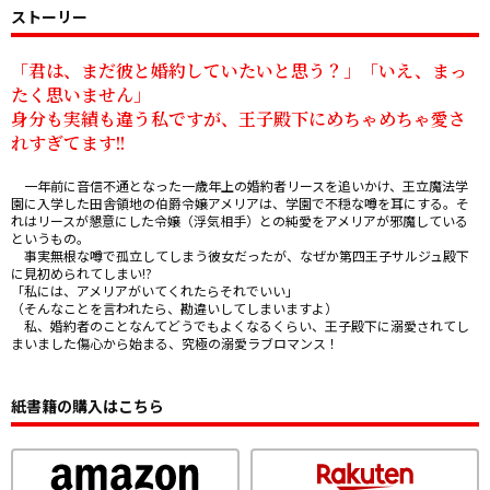
ストーリー
「君は、まだ彼と婚約していたいと思う？」「いえ、まっ
たく思いません」

身分も実績も違う私ですが、王子殿下にめちゃめちゃ愛さ
れすぎてます!!
　一年前に音信不通となった一歳年上の婚約者リースを追いかけ、王立魔法学
園に入学した田舎領地の伯爵令嬢アメリアは、学園で不穏な噂を耳にする。そ
れはリースが懇意にした令嬢（浮気相手）との純愛をアメリアが邪魔している
というもの。

　事実無根な噂で孤立してしまう彼女だったが、なぜか第四王子サルジュ殿下
に見初められてしまい――!?

「私には、アメリアがいてくれたらそれでいい」

（そんなことを言われたら、勘違いしてしまいますよ）

　私、婚約者のことなんてどうでもよくなるくらい、王子殿下に溺愛されてし
まいました――傷心から始まる、究極の溺愛ラブロマンス！
紙書籍の購入はこちら