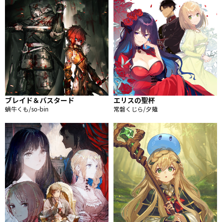
ブレイド＆バスタード
エリスの聖杯
蝸牛くも/so-bin
常磐くじら/夕薙