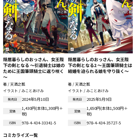
隠居暮らしのおっさん、女王陛
隠居暮らしのおっさん、女王陛
下の剣となる ～引退騎士は娘の
下の剣となる2 ～王国筆頭騎士は
ために王国筆頭騎士に返り咲く
結婚を迫られる娘を守り抜く～
～
著 / 天酒之瓢
著 / 天酒之瓢
イラスト / みことあけみ
イラスト / みことあけみ
2024年5月10日
2025年5月9日
発売日
発売日
1,430円(本体1,300円＋
1,650円(本体1,500円＋
定価
定価
税)
税)
978-4-434-33341-5
978-4-434-35727-5
ISBN
ISBN
コミカライズ一覧