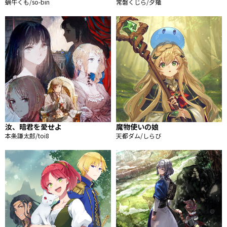
蝸牛くも/so-bin
常磐くじら/夕薙
汝、暗君を愛せよ
魔物使いの娘
本条謙太郎/toi8
天都ダム/しらび