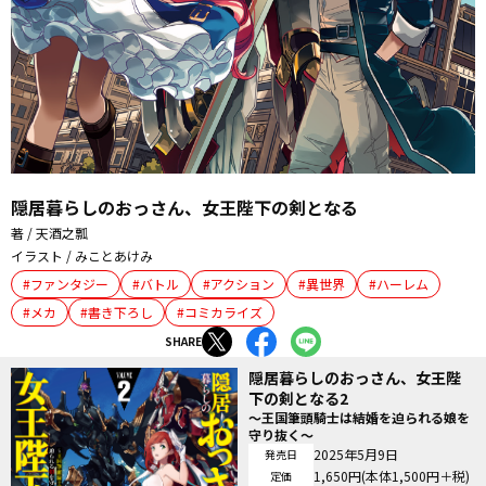
隠居暮らしのおっさん、女王陛下の剣となる
著 / 天酒之瓢
イラスト / みことあけみ
ファンタジー
バトル
アクション
異世界
ハーレム
メカ
書き下ろし
コミカライズ
SHARE
隠居暮らしのおっさん、女王陛
下の剣となる2
～王国筆頭騎士は結婚を迫られる娘を
守り抜く～
2025年5月9日
発売日
1,650円(本体1,500円＋税)
定価