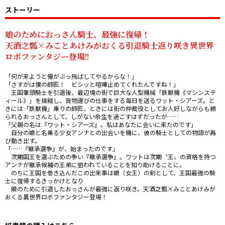
ストーリー
娘のためにおっさん騎士、最強に復帰！

天酒之瓢×みことあけみがおくる引退騎士返り咲き異世界
ロボファンタジー登場!!
「何が来ようと俺がぶっ飛ばしてやるからな！」

「さすがは僕の師匠！　ビシッと喧嘩止めてくれたんですね！」

　王国筆頭騎士を引退後、最辺境の街で巨大な人型機械「鉄獣機《マシンステ
ィール》」を操縦し、貨物運びの仕事をする毎日を送るワット・シアーズ。と
きには「鉄獣機」乗りの師匠、ときには街の仲裁役としてお人好しながらも頼
られるおっさんとして、しがない余生を過ごすはずだったが……

「父親の名は『ワット・シアーズ』。私はあなたに会いに来たのです」

　自分の娘と名乗る少女アンナとの出会いを機に、彼の騎士としての物語が再
び動き出す。

「……『継承選争』が、始まったのです」

　次期国王を選ぶための争い『継承選争』。ワットは次期〝王〟の資格を持つ
アンナが継承候補の王弟に狙われていることを知り助けることに。

　のちに王国を巻き込んだこの出来事は娘（女王）の剣として、王国最強の騎
士に復帰するきっかけとなり――

　娘のために引退したおっさんが最強に返り咲き。天酒之瓢×みことあけみが
おくる異世界ロボファンタジー登場！