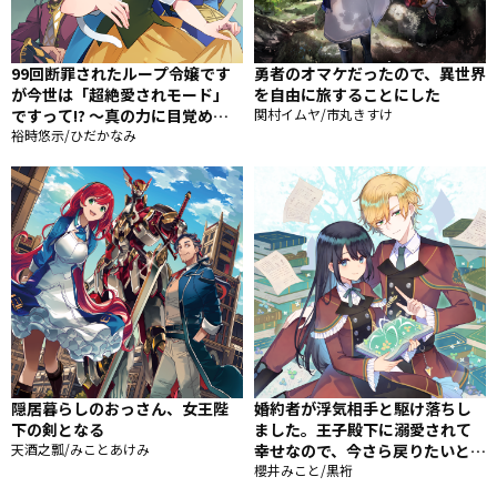
99回断罪されたループ令嬢です
勇者のオマケだったので、異世界
が今世は「超絶愛されモード」
を自由に旅することにした
ですって!? 〜真の力に目覚めて
関村イムヤ/市丸きすけ
始まる100回目の人生〜
裕時悠示/ひだかなみ
隠居暮らしのおっさん、女王陛
婚約者が浮気相手と駆け落ちし
下の剣となる
ました。王子殿下に溺愛されて
天酒之瓢/みことあけみ
幸せなので、今さら戻りたいと言
われても困ります。
櫻井みこと/黒裄