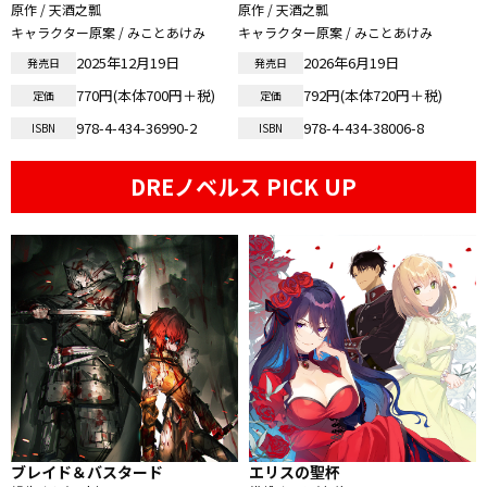
原作 / 天酒之瓢
原作 / 天酒之瓢
キャラクター原案 / みことあけみ
キャラクター原案 / みことあけみ
2025年12月19日
2026年6月19日
発売日
発売日
770円(本体700円＋税)
792円(本体720円＋税)
定価
定価
978-4-434-36990-2
978-4-434-38006-8
ISBN
ISBN
DREノベルス PICK UP
ブレイド＆バスタード
エリスの聖杯