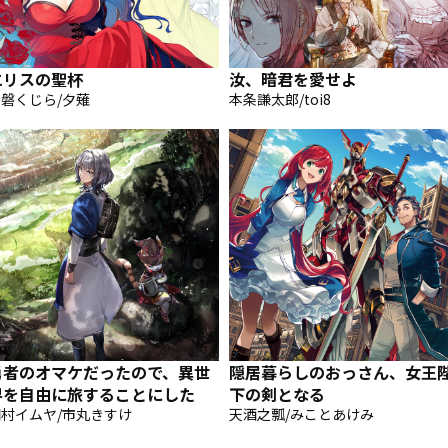
エリスの聖杯
汝、暗君を愛せよ
磐くじら/夕薙
本条謙太郎/toi8
勇者のオマケだったので、異世
隠居暮らしのおっさん、女王
界を自由に旅することにした
下の剣となる
村イムヤ/市丸きすけ
天酒之瓢/みことあけみ