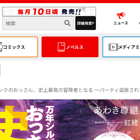
ニュース
詳細検索
コミックス
ノベルス
メディアミ
覧
さん、史上最高の冒険者となる ～パーティ追放されてヤケ酒してたらお隣の神官さんと意気投合して