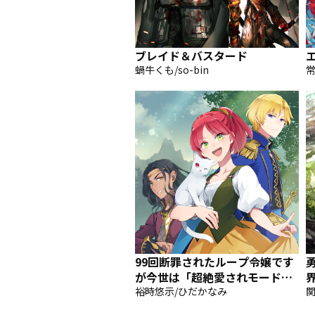
ブレイド＆バスタード
蝸牛くも/so-bin
常
99回断罪されたループ令嬢です
が今世は「超絶愛されモード」
ですって!? 〜真の力に目覚めて
裕時悠示/ひだかなみ
関
始まる100回目の人生〜