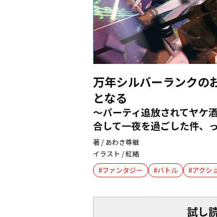
万年シルバーランクの
となる
～パーティ追放されてヤケ
合して一夜を過ごした件、
著 / あわき尊継
イラスト / 紅緒
ファンタジー
バトル
アクシ
試し