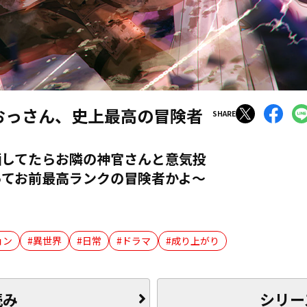
おっさん、史上最高の冒険者
SHARE
酒してたらお隣の神官さんと意気投
ってお前最高ランクの冒険者かよ～
ョン
異世界
日常
ドラマ
成り上がり
読み
シリー