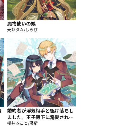
魔物使いの娘
天都ダム/しらび
陛
婚約者が浮気相手と駆け落ちし
ました。王子殿下に溺愛されて
幸せなので、今さら戻りたいと
櫻井みこと/黒裄
言われても困ります。