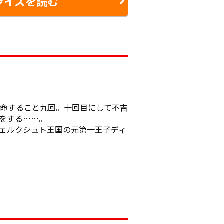
ライズを読む
命すること九回。十回目にして不吉
をする……。

ェルクシュト王国の元第一王子ディ