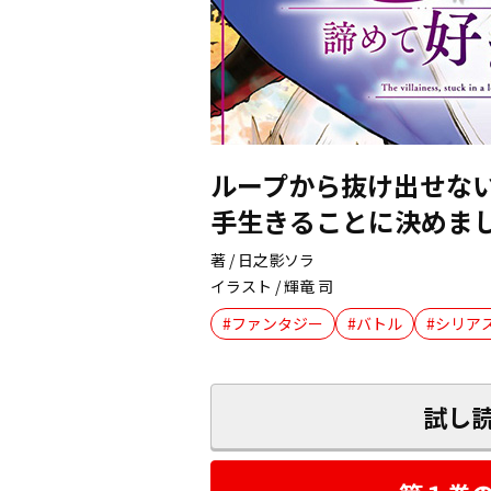
ループから抜け出せな
手生きることに決めま
著 / 日之影ソラ
イラスト / 輝竜 司
ファンタジー
バトル
シリア
試し