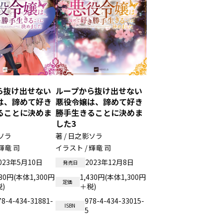
ら抜け出せない
ループから抜け出せない
は、諦めて好き
悪役令嬢は、諦めて好き
ることに決めま
勝手生きることに決めま
した3
影ソラ
著 / 日之影ソラ
輝竜 司
イラスト / 輝竜 司
023年5月10日
2023年12月8日
発売日
430円(本体1,300円
1,430円(本体1,300円
定価
)
＋税)
78-4-434-31881-
978-4-434-33015-
ISBN
5