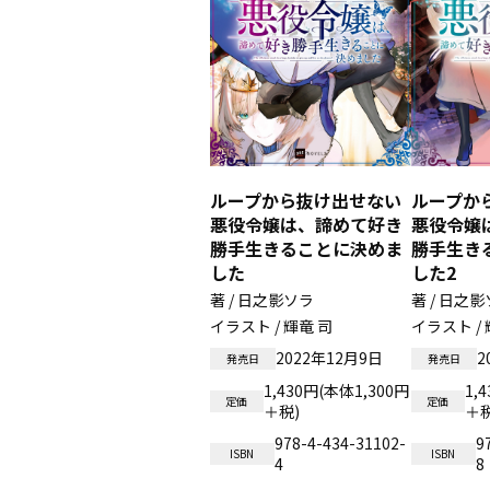
ループから抜け出せない
ループか
悪役令嬢は、諦めて好き
悪役令嬢
勝手生きることに決めま
勝手生き
した
した2
著 / 日之影ソラ
著 / 日之
イラスト / 輝竜 司
イラスト / 
2022年12月9日
2
発売日
発売日
1,430円(本体1,300円
1,
定価
定価
＋税)
＋税
978-4-434-31102-
9
ISBN
ISBN
4
8