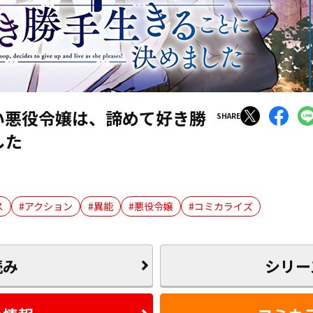
い悪役令嬢は、諦めて好き勝
SHARE
した
ス
アクション
異能
悪役令嬢
コミカライズ
読み
シリー