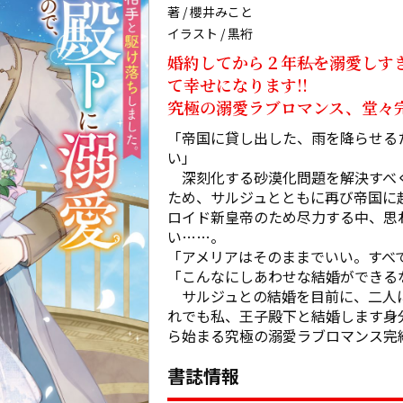
著 / 櫻井みこと
イラスト / 黒裄
婚約してから２年――私を溺愛し
て幸せになります!!

究極の溺愛ラブロマンス、堂々完
「帝国に貸し出した、雨を降らせる
い」

　深刻化する砂漠化問題を解決すべ
ため、サルジュとともに再び帝国に
ロイド新皇帝のため尽力する中、思
い……。

「アメリアはそのままでいい。すべて
「こんなにしあわせな結婚ができるな
　サルジュとの結婚を目前に、二人に
れでも私、王子殿下と結婚します――
ら始まる究極の溺愛ラブロマンス完
書誌情報