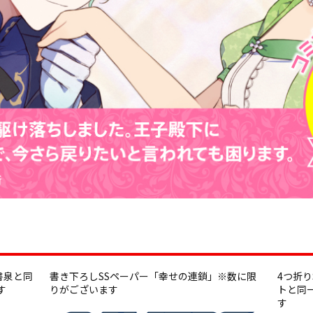
書泉と同
書き下ろしSSペーパー「幸せの連鎖」※数に限
4つ折
す
りがございます
トと同
す