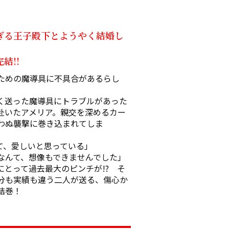
すぎる王子殿下とようやく結婚し
結!!
ための魔導具に不具合があるらし
く送った魔導具にトラブルがあった
赴いたアメリア。親交を深めるカー
わぬ襲撃に巻き込まれてしま
、愛しいと思っている」

んて、想像もできませんでした」

とって過去最大のピンチが!?　そ
身分も実績も違う二人が送る、傷心か
結巻！