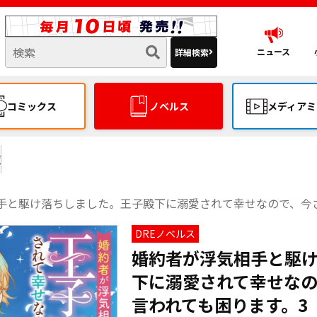
ニュース
詳細検索
コミックス
ノベルス
メディアミ
覧
手と駆け落ちしました。王子殿下に溺愛されて幸せなので、今さら
DREノベルス
婚約者が浮気相手と駆
下に溺愛されて幸せな
言われても困ります。3