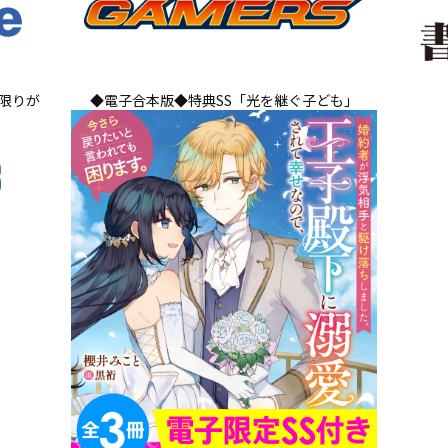
限りが
◆電子合本版◆特典SS「光を継ぐ子ども」