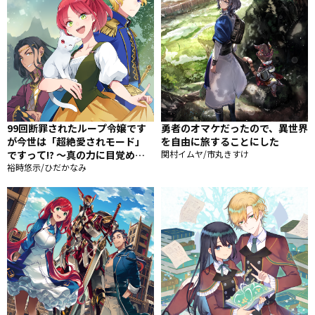
99回断罪されたループ令嬢です
勇者のオマケだったので、異世界
が今世は「超絶愛されモード」
を自由に旅することにした
ですって!? 〜真の力に目覚めて
関村イムヤ/市丸きすけ
始まる100回目の人生〜
裕時悠示/ひだかなみ