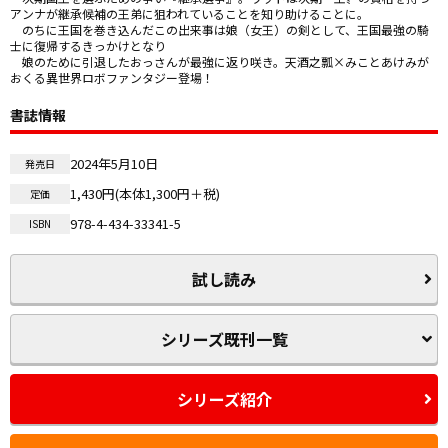
アンナが継承候補の王弟に狙われていることを知り助けることに。

　のちに王国を巻き込んだこの出来事は娘（女王）の剣として、王国最強の騎
士に復帰するきっかけとなり――

　娘のために引退したおっさんが最強に返り咲き。天酒之瓢×みことあけみが
おくる異世界ロボファンタジー登場！
書誌情報
2024年5月10日
発売日
1,430円(本体1,300円＋税)
定価
978-4-434-33341-5
ISBN
試し読み
シリーズ既刊一覧
シリーズ紹介