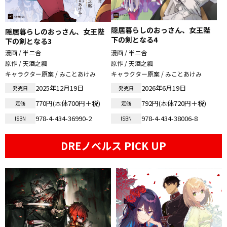
隠居暮らしのおっさん、女王陛
隠居暮らしのおっさん、女王陛
下の剣となる4
下の剣となる3
漫画 / 半二合
漫画 / 半二合
原作 / 天酒之瓢
原作 / 天酒之瓢
キャラクター原案 / みことあけみ
キャラクター原案 / みことあけみ
2025年12月19日
2026年6月19日
発売日
発売日
770円(本体700円＋税)
792円(本体720円＋税)
定価
定価
978-4-434-36990-2
978-4-434-38006-8
ISBN
ISBN
DREノベルス PICK UP