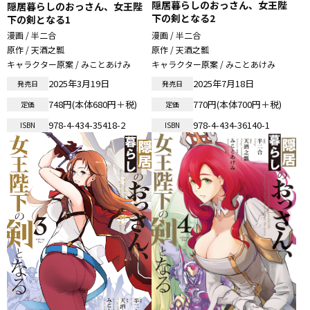
隠居暮らしのおっさん、女王陛
隠居暮らしのおっさん、女王陛
下の剣となる2
下の剣となる1
漫画 / 半二合
漫画 / 半二合
原作 / 天酒之瓢
原作 / 天酒之瓢
キャラクター原案 / みことあけみ
キャラクター原案 / みことあけみ
2025年3月19日
2025年7月18日
発売日
発売日
748円(本体680円＋税)
770円(本体700円＋税)
定価
定価
978-4-434-35418-2
978-4-434-36140-1
ISBN
ISBN