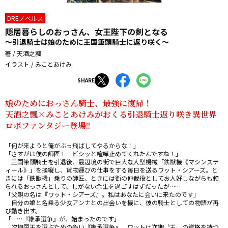
DREノベルス
隠居暮らしのおっさん、女王陛下の剣となる
～引退騎士は娘のために王国筆頭騎士に返り咲く～
著 / 天酒之瓢
イラスト / みことあけみ
SHARE
娘のためにおっさん騎士、最強に復帰！

天酒之瓢×みことあけみがおくる引退騎士返り咲き異世界
ロボファンタジー登場!!
「何が来ようと俺がぶっ飛ばしてやるからな！」

「さすがは僕の師匠！　ビシッと喧嘩止めてくれたんですね！」

　王国筆頭騎士を引退後、最辺境の街で巨大な人型機械「鉄獣機《マシンステ
ィール》」を操縦し、貨物運びの仕事をする毎日を送るワット・シアーズ。と
きには「鉄獣機」乗りの師匠、ときには街の仲裁役としてお人好しながらも頼
られるおっさんとして、しがない余生を過ごすはずだったが……

「父親の名は『ワット・シアーズ』。私はあなたに会いに来たのです」

　自分の娘と名乗る少女アンナとの出会いを機に、彼の騎士としての物語が再
び動き出す。

「……『継承選争』が、始まったのです」

　次期国王を選ぶための争い『継承選争』。ワットは次期〝王〟の資格を持つ