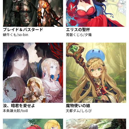
ブレイド＆バスタード
エリスの聖杯
蝸牛くも/so-bin
常磐くじら/夕薙
汝、暗君を愛せよ
魔物使いの娘
本条謙太郎/toi8
天都ダム/しらび