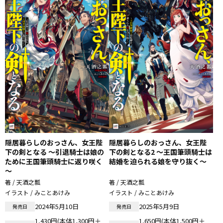
隠居暮らしのおっさん、女王陛
隠居暮らしのおっさん、女王陛
下の剣となる ～引退騎士は娘の
下の剣となる2 ～王国筆頭騎士は
ために王国筆頭騎士に返り咲く
結婚を迫られる娘を守り抜く～
～
著 / 天酒之瓢
著 / 天酒之瓢
イラスト / みことあけみ
イラスト / みことあけみ
2024年5月10日
2025年5月9日
発売日
発売日
1,430円(本体1,300円＋
1,650円(本体1,500円＋