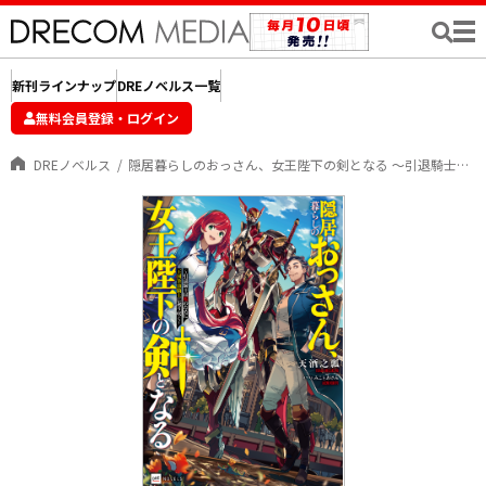
新刊ラインナップ
DREノベルス一覧
無料会員登録・ログイン
DREノベルス
隠居暮らしのおっさん、女王陛下の剣となる ～引退騎士は娘のために王国筆頭騎士に返り咲く～