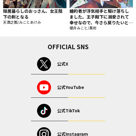
隠居暮らしのおっさん、女王陛
婚約者が浮気相手と駆け落ちし
下の剣となる
ました。王子殿下に溺愛されて
天酒之瓢/みことあけみ
幸せなので、今さら戻りたいと言
われても困ります。
櫻井みこと/黒裄
OFFICIAL SNS
公式X
公式YouTube
公式TikTok
公式Instagram