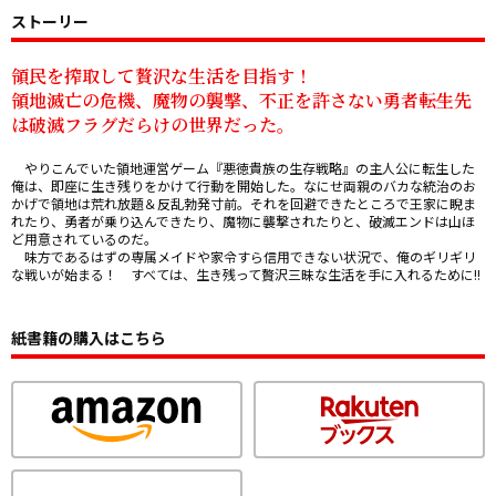
ストーリー
領民を搾取して贅沢な生活を目指す！

領地滅亡の危機、魔物の襲撃、不正を許さない勇者――転生先
は破滅フラグだらけの世界だった。
　やりこんでいた領地運営ゲーム『悪徳貴族の生存戦略』の主人公に転生した
俺は、即座に生き残りをかけて行動を開始した。なにせ両親のバカな統治のお
かげで領地は荒れ放題＆反乱勃発寸前。それを回避できたところで王家に睨ま
れたり、勇者が乗り込んできたり、魔物に襲撃されたりと、破滅エンドは山ほ
ど用意されているのだ。

　味方であるはずの専属メイドや家令すら信用できない状況で、俺のギリギリ
な戦いが始まる！　すべては、生き残って贅沢三昧な生活を手に入れるために!!
紙書籍の購入はこちら