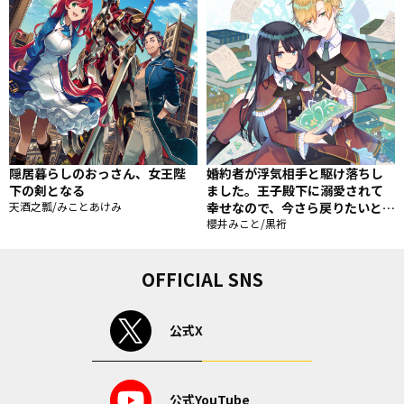
隠居暮らしのおっさん、女王陛
婚約者が浮気相手と駆け落ちし
下の剣となる
ました。王子殿下に溺愛されて
天酒之瓢/みことあけみ
幸せなので、今さら戻りたいと言
われても困ります。
櫻井みこと/黒裄
OFFICIAL SNS
公式X
公式YouTube