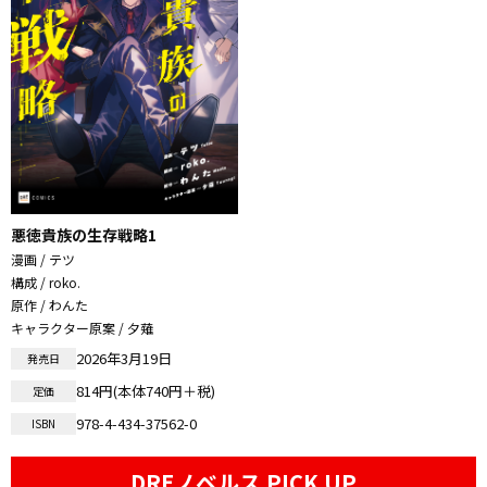
悪徳貴族の生存戦略1
漫画 / テツ
構成 / roko.
原作 / わんた
キャラクター原案 / 夕薙
2026年3月19日
発売日
814円(本体740円＋税)
定価
978-4-434-37562-0
ISBN
DREノベルス PICK UP