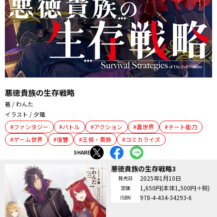
悪徳貴族の生存戦略
著 / わんた
イラスト / 夕薙
ファンタジー
バトル
アクション
異世界
チート能力
ゲーム世界
復讐
王侯・貴族
コミカライズ
SHARE
悪徳貴族の生存戦略3
2025年1月10日
発売日
1,650円(本体1,500円＋税)
定価
978-4-434-34293-6
ISBN