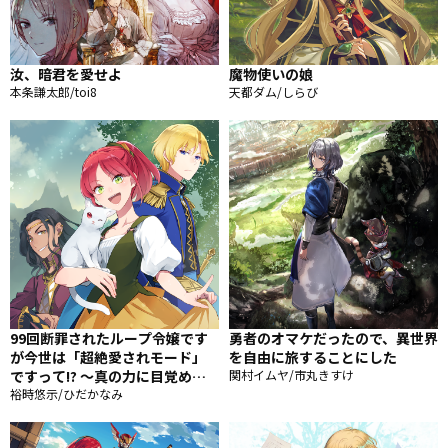
汝、暗君を愛せよ
魔物使いの娘
本条謙太郎/toi8
天都ダム/しらび
99回断罪されたループ令嬢です
勇者のオマケだったので、異世界
が今世は「超絶愛されモード」
を自由に旅することにした
ですって!? 〜真の力に目覚めて
関村イムヤ/市丸きすけ
始まる100回目の人生〜
裕時悠示/ひだかなみ