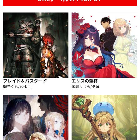
ブレイド＆バスタード
エリスの聖杯
蝸牛くも/so-bin
常磐くじら/夕薙