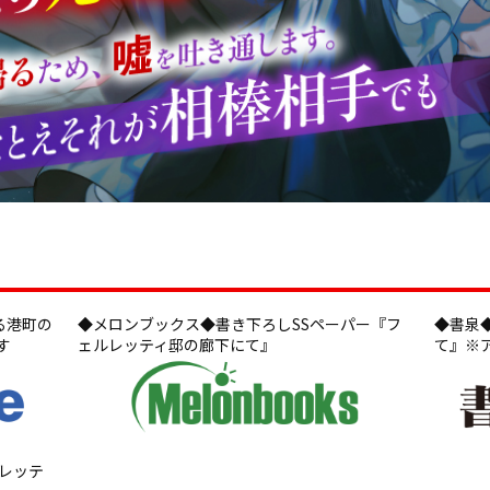
る港町の
◆メロンブックス◆書き下ろしSSペーパー『フ
◆書泉
す
ェルレッティ邸の廊下にて』
て』※
レッテ