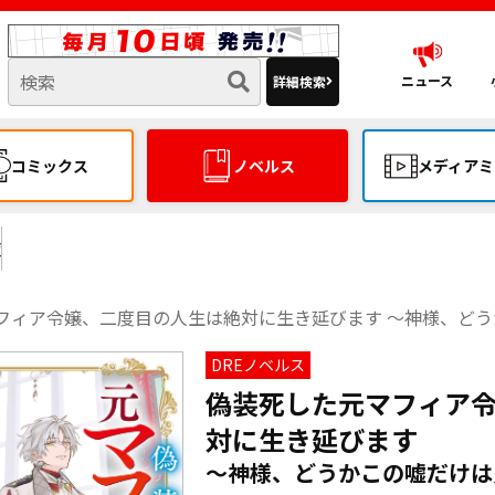
ニュース
詳細検索
コミックス
ノベルス
メディアミ
覧
フィア令嬢、二度目の人生は絶対に生き延びます ～神様、ど
DREノベルス
偽装死した元マフィア
対に生き延びます
～神様、どうかこの嘘だけは