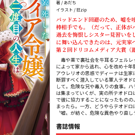
著 / あだち
イラスト / 狂zip
バッドエンド回避のため、嘘を
棒相手でも。（だって、正体がバ
過去を悔恨しシスター見習いを
に舞い込んできたのは、元実家へ
第２回ドリコムメディア大賞《
　毒や薬で裏社会を牛耳るフェルレ
によって家から逃れ、心を改め十年
アウレリオの思惑でディーナは生家に
断罪すべく潜入している軍人テオド
して。危険な兄や毒入りの食事。ハ
は集まっていくが、実の所テオドロ
で彼に協力することになったものの
まったら。一方、どうやらテオドロ
〝嘘〟が紡ぐ、危険な異色やり直し
書誌情報