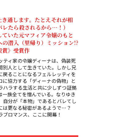
吐き通します。たとえそれが相
レたら殺されるから…！）

していた元マフィア令嬢のもと
の潜入（里帰り）ミッション!?

銀賞》受賞作
ッティ家の令嬢ディーナは、偽装死
間別人として生きていた。しかし兄
戻ることになる――フェルレッティを
ロに協力する「ディーナの偽物」と
ラハラする生活と共に少しずつ証拠
は一族全てを憎んでいる。なりゆき
、自分が「本物」であるとバレてし
には更なる秘密があるようで…？

ラブロマンス、ここに開幕！ 