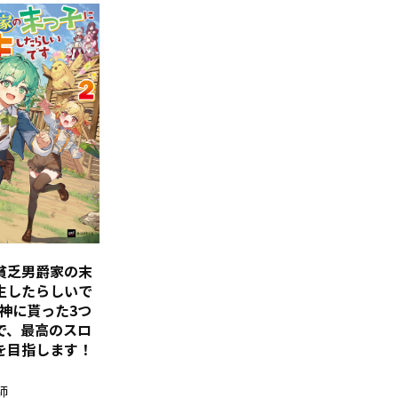
貧乏男爵家の末
生したらしいで
女神に貰った3つ
で、最高のスロ
を目指します！
師