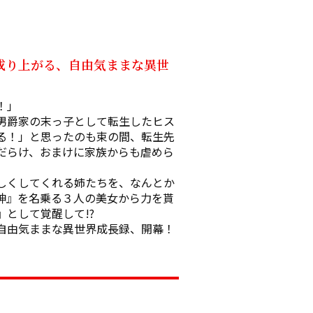
成り上がる、自由気ままな異世
」

男爵家の末っ子として転生したヒス
る！」と思ったのも束の間、転生先
だらけ、おまけに家族からも虐めら
しくしてくれる姉たちを、なんとか
神』を名乗る３人の美女から力を貰
て覚醒して――!?

自由気ままな異世界成長録、開幕！