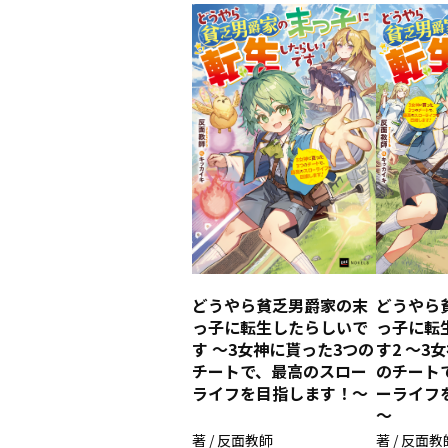
どうやら貧乏男爵家の末
どうやら
っ子に転生したらしいで
っ子に転
す ～3女神に貰った3つの
す2 ～3
チートで、最高のスロー
のチート
ライフを目指します！～
ーライフ
～
著 / 反面教師
著 / 反面教