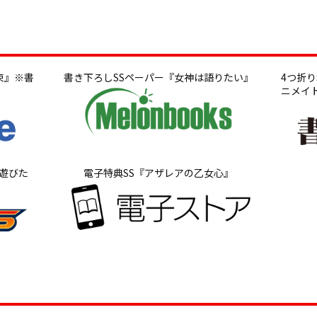
束』※書
書き下ろしSSペーパー『女神は語りたい』
4つ折
ニメイ
遊びた
電子特典SS『アザレアの乙女心』