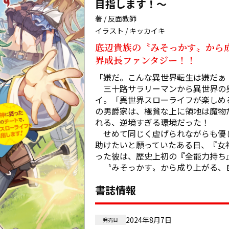
目指します！～
著 / 反面教師
イラスト / キッカイキ
底辺貴族の〝みそっかす〟から
界成長ファンタジー！！
「嫌だ。こんな異世界転生は嫌だぁ！
　三十路サラリーマンから異世界の
イ。「異世界スローライフが楽しめ
の男爵家は、極貧な上に領地は魔物
れる、逆境すぎる環境だった！

　せめて同じく虐げられながらも優
助けたいと願っていたある日、『女
った彼は、歴史上初の『全能力持ち』とし
　〝みそっかす〟から成り上がる、
書誌情報
2024年8月7日
発売日