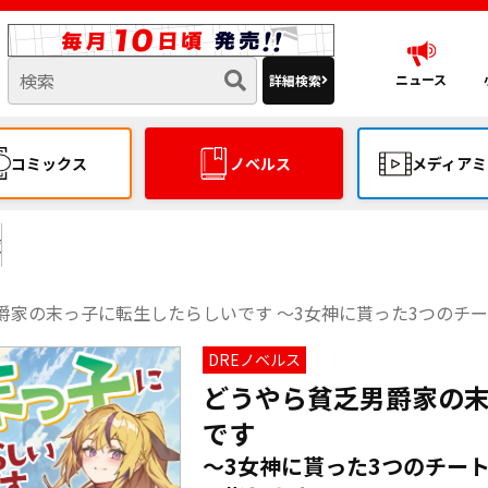
ニュース
詳細検索
コミックス
ノベルス
メディアミ
覧
家の末っ子に転生したらしいです ～3女神に貰った3つのチートで、
DREノベルス
どうやら貧乏男爵家の
です
～3女神に貰った3つのチー