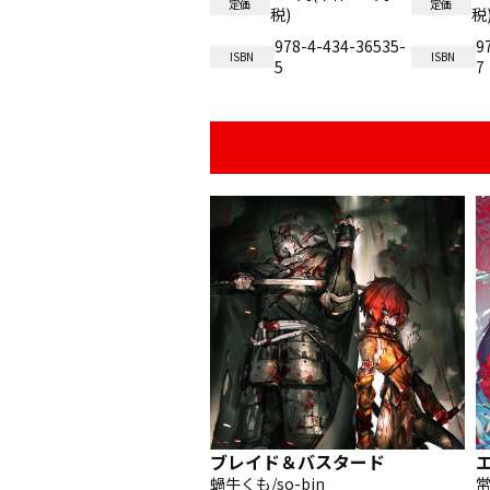
定価
定価
税)
税
978-4-434-36535-
9
ISBN
ISBN
5
7
ブレイド＆バスタード
蝸牛くも/so-bin
常