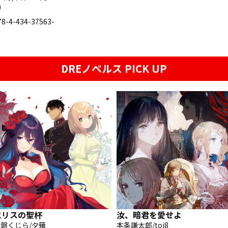
)
78-4-434-37563-
DREノベルス PICK UP
エリスの聖杯
汝、暗君を愛せよ
磐くじら/夕薙
本条謙太郎/toi8