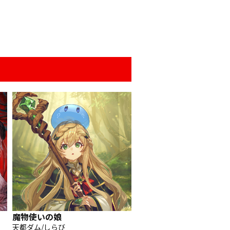
魔物使いの娘
天都ダム/しらび