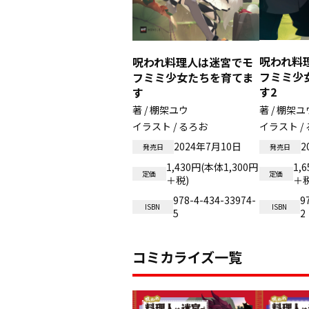
呪われ料
呪われ料理人は迷宮でモ
フミミ少
フミミ少女たちを育てま
す2
す
著 / 棚架ユウ
著 / 棚架ユ
イラスト / るろお
イラスト /
2024年7月10日
2
発売日
発売日
1,430円(本体1,300円
1,
定価
定価
＋税)
＋税
978-4-434-33974-
9
ISBN
ISBN
5
2
コミカライズ一覧