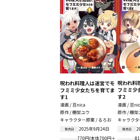
呪われ料
呪われ料理人は迷宮でモ
フミミ少
フミミ少女たちを育てま
す2
す1
漫画 / 亘nica
漫画 / 亘ni
原作 / 棚架ユウ
原作 / 棚
キャラクター原案 / るろお
キャラクター
2025年9月24日
2
発売日
発売日
770円(本体700円＋
8