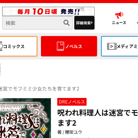
ニュース
詳細検索
コミックス
ノベルス
メディアミ
覧
迷宮でモフミミ少女たちを育てます2
DREノベルス
呪われ料理人は迷宮で
ます2
著 / 棚架ユウ