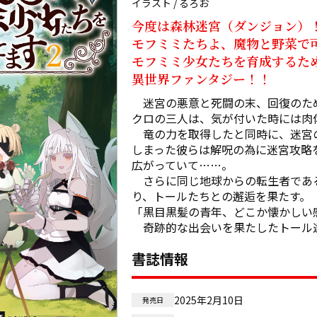
イラスト / るろお
今度は森林迷宮（ダンジョン）！
モフミミたちよ、魔物と野菜で可
モフミミ少女たちを育成するた
異世界ファンタジー！！
　迷宮の悪意と死闘の末、回復のた
クロの三人は、気が付いた時には肉
　竜の力を取得したと同時に、迷宮
しまった彼らは解呪の為に迷宮攻略
広がっていて……。

　さらに同じ地球からの転生者であ
り、トールたちとの邂逅を果たす。

「黒目黒髪の青年、どこか懐かしい感
　奇跡的な出会いを果たしたトール
書誌情報
2025年2月10日
発売日