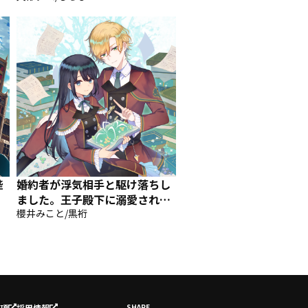
陛
婚約者が浮気相手と駆け落ちし
ました。王子殿下に溺愛されて
幸せなので、今さら戻りたいと
櫻井みこと/黒裄
言われても困ります。
項
採用情報
SHARE