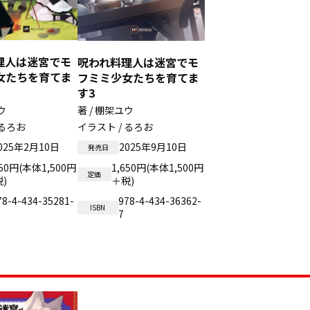
理人は迷宮でモ
呪われ料理人は迷宮でモ
女たちを育てま
フミミ少女たちを育てま
す3
ウ
著 / 棚架ユウ
 るろお
イラスト / るろお
025年2月10日
2025年9月10日
発売日
650円(本体1,500円
1,650円(本体1,500円
定価
)
＋税)
78-4-434-35281-
978-4-434-36362-
ISBN
7