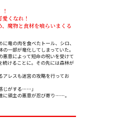
！

愛くなれ！

め、魔物と食材を喰らいまくる
めに竜の肉を食べたトール、シロ、
体の一部が竜化してしまっていた。

の悪意によって短命の呪いを受けて
を続けることに。その先には森林が
るアレスも迷宮の攻略を行ってお
じがする……」

達に領主の悪意が忍び寄り……。