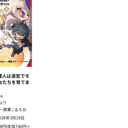
理人は迷宮でモ
女たちを育てま
ca
架ユウ
原案 / るろお
026年3月19日
14円(本体740円＋