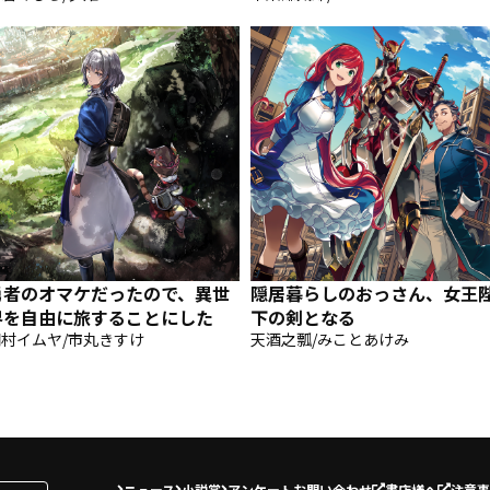
勇者のオマケだったので、異世
隠居暮らしのおっさん、女王
界を自由に旅することにした
下の剣となる
村イムヤ/市丸きすけ
天酒之瓢/みことあけみ
ニュース
小説賞
アンケート
お問い合わせ
書店様へ
注意事