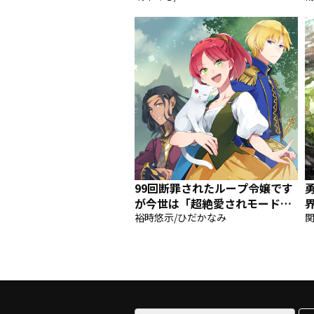
99回断罪されたループ令嬢です
が今世は「超絶愛されモード」
ですって!? 〜真の力に目覚めて
裕時悠示/ひだかなみ
関
始まる100回目の人生〜