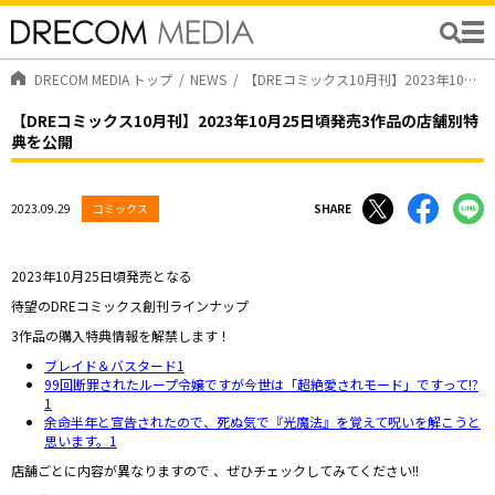
DRECOM MEDIA トップ
NEWS
【DREコミックス10月刊】2023年10月25日頃発売3作品の店舗別特典を公開
【DREコミックス10月刊】2023年10月25日頃発売3作品の店舗別特
典を公開
2023.09.29
コミックス
SHARE
2023年10月25日頃発売となる
待望のDREコミックス創刊ラインナップ
3作品の購入特典情報を解禁します！
ブレイド＆バスタード1
99回断罪されたループ令嬢ですが今世は「超絶愛されモード」ですって!?
1
余命半年と宣告されたので、死ぬ気で『光魔法』を覚えて呪いを解こうと
思います。1
店舗ごとに内容が異なりますので 、ぜひチェックしてみてください!!