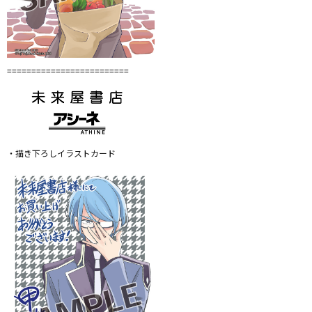
=========================
・描き下ろしイラストカード