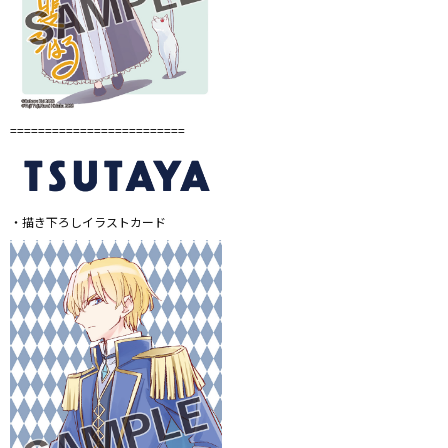
=========================
・描き下ろしイラストカード