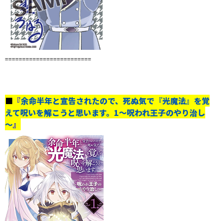
=========================
■
『
余命半年と宣告されたので、死ぬ気で『光魔法』を覚
えて呪いを解こうと思います。1～呪われ王子のやり治し
～
』