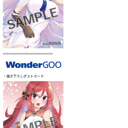
=========================
・描き下ろしポストカード