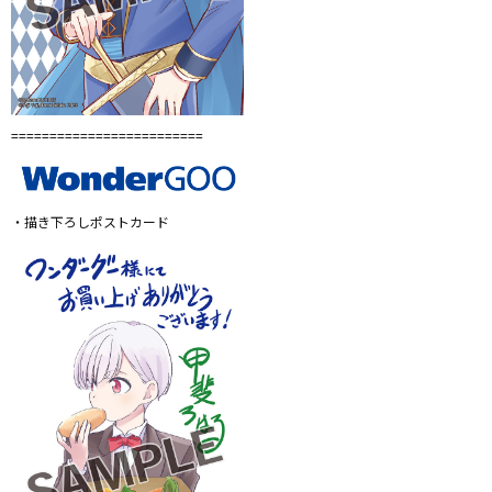
=========================
・描き下ろしポストカード