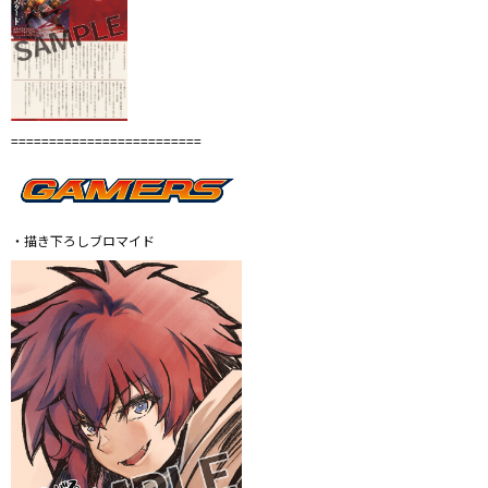
=========================
・描き下ろしブロマイド