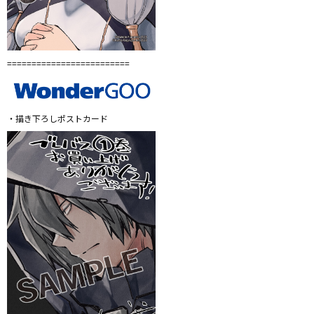
=========================
・描き下ろしポストカード