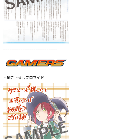
=========================
・描き下ろしブロマイド