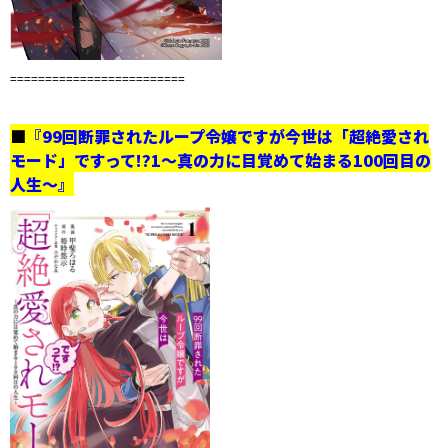
=========================
■
『
99回断罪されたループ令嬢ですが今世は「超絶愛され
モード」ですって!?1〜真の力に目覚めて始まる100回目の
人生〜
』