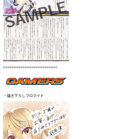
=========================
・描き下ろしブロマイド