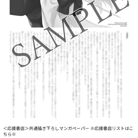
＜応援書店＞共通描き下ろしマンガぺーパー ※応援書店リストはこ
ちら※