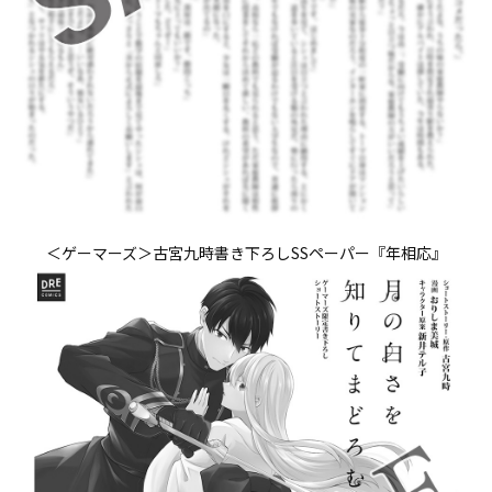
＜ゲーマーズ＞古宮九時書き下ろしSSペーパー『年相応』