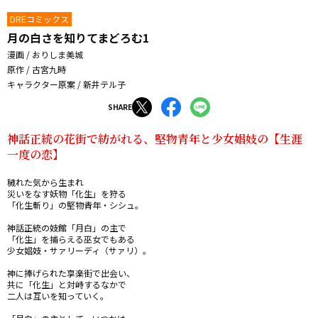
DREコミックス
月の白さを知りてまどろむ1
漫画 / おりしま美城
原作 / 古宮九時
キャラクター原案 / 新井テル子
SHARE
神話正統の花街で紡がれる、堅物青年と少女娼妓の【生涯
一度の恋】
穢れた気から生まれ

災いをなす妖物「化生」を狩る

「化生斬り」の堅物青年・シシュ。

神話正統の妓館「月白」の主で

「化生」を捕らえる巫女でもある

少女娼妓・サァリーディ（サァリ）。

神に捧げられた享楽街で出会い、

共に「化生」と対峙するなかで

二人は互いを知っていく。
