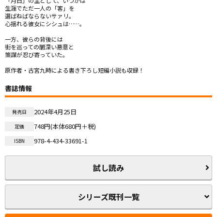
「月白」の主として、いつかは

生涯でただ一人の「客」を

選ばねばならないサァリ。

心揺れる彼女にシシュは……。

一方、彼らの背後には

街を巡っての闇深い悪意と

策謀が忍び寄っていた―――。

原作者・古宮九時による書き下ろし短編小説も収録！
書誌情報
2024年4月25日
発売日
748円(本体680円＋税)
定価
978-4-434-33691-1
ISBN
試し読み
シリーズ既刊一覧