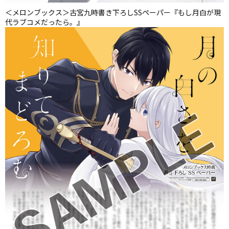
＜メロンブックス＞古宮九時書き下ろしSSペーパー『もし月白が現
代ラブコメだったら。』