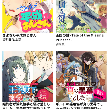
さよなら平成おじさん
王国の鍵 -Tale of the Missing
桂明日香/上野
Princess-
羽根真
婚約者が浮気相手と駆け落ちし
ギルドの雑用係が真の黒幕でし
ました。王子殿下に溺愛されて
た ～隠れた才能で暗躍無双～