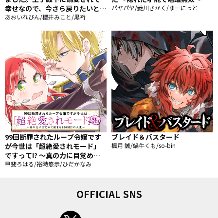
幸せなので、今さら戻りたいと言
パヤパヤ/菱川さかく/ゆーにっと
われても困ります。
あおいれびん/櫻井みこと/黒裄
99回断罪されたループ令嬢です
ブレイド＆バスタード
が今世は「超絶愛されモード」
楓月 誠/蝸牛くも/so-bin
ですって!? 〜真の力に目覚めて
始まる100回目の人生〜
甲斐ろはる/裕時悠示/ひだかなみ
OFFICIAL SNS