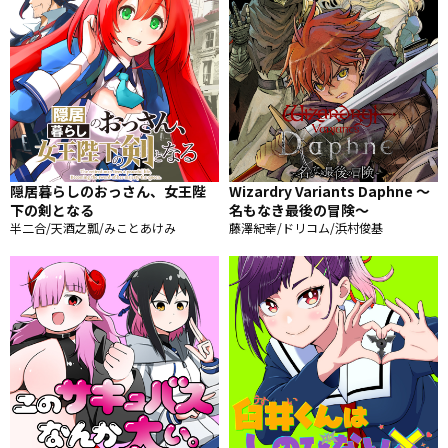
隠居暮らしのおっさん、女王陛
Wizardry Variants Daphne ～
下の剣となる
名もなき最後の冒険～
半二合/天酒之瓢/みことあけみ
藤澤紀幸/ドリコム/浜村俊基