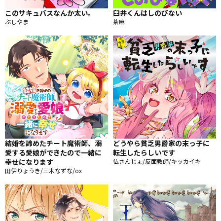
このサキュバスなんか太い。
臼井くんはしのびない
ぶしやま
茶麻
結婚を諦めたチート魔術師、溺
どうやら貧乏男爵家の末っ子に
愛する愛娘ができたので一緒に
転生したらしいです
幸せになります
仏さんじょ/反面教師/キッカイキ
田伊りょうき/三木なずな/ox