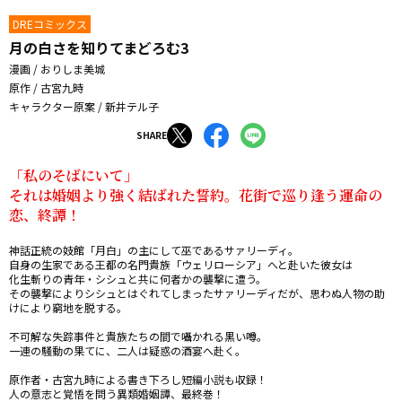
DREコミックス
月の白さを知りてまどろむ3
漫画 / おりしま美城
原作 / 古宮九時
キャラクター原案 / 新井テル子
SHARE
「私のそばにいて」

それは婚姻より強く結ばれた誓約。花街で巡り逢う運命の
恋、終譚！
神話正統の妓館「月白」の主にして巫であるサァリーディ。

自身の生家である王都の名門貴族「ウェリローシア」へと赴いた彼女は

化生斬りの青年・シシュと共に何者かの襲撃に遭う。

その襲撃によりシシュとはぐれてしまったサァリーディだが、思わぬ人物の助
けにより窮地を脱する。

不可解な失踪事件と貴族たちの間で囁かれる黒い噂。

一連の騒動の果てに、二人は疑惑の酒宴へ赴く――。

原作者・古宮九時による書き下ろし短編小説も収録！

人の意志と覚悟を問う異類婚姻譚、最終巻！