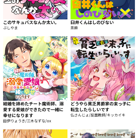
このサキュバスなんか太い。
臼井くんはしのびない
ぶしやま
茶麻
結婚を諦めたチート魔術師、溺
どうやら貧乏男爵家の末っ子に
愛する愛娘ができたので一緒に
転生したらしいです
幸せになります
仏さんじょ/反面教師/キッカイキ
田伊りょうき/三木なずな/ox