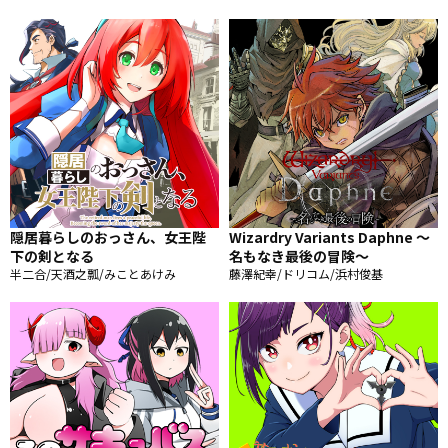
隠居暮らしのおっさん、女王陛
Wizardry Variants Daphne ～
下の剣となる
名もなき最後の冒険～
半二合/天酒之瓢/みことあけみ
藤澤紀幸/ドリコム/浜村俊基