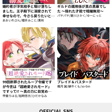
婚約者が浮気相手と駆け落ちし
ギルドの雑用係が真の黒幕でし
ました。王子殿下に溺愛されて
た ～隠れた才能で暗躍無双～
幸せなので、今さら戻りたいと言
パヤパヤ/菱川さかく/ゆーにっと
われても困ります。
あおいれびん/櫻井みこと/黒裄
99回断罪されたループ令嬢です
ブレイド＆バスタード
が今世は「超絶愛されモード」
楓月 誠/蝸牛くも/so-bin
ですって!? 〜真の力に目覚めて
始まる100回目の人生〜
甲斐ろはる/裕時悠示/ひだかなみ
OFFICIAL SNS