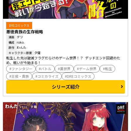
DREコミックス
悪徳貴族の生存戦略
テツ
漫画
roko.
構成
わんた
原作
夕薙
キャラクター原案
転生した先は破滅フラグだらけのゲーム世界！？  デッドエンド回避のた
め、戦いが今始まる！
ファンタジー
バトル
異世界
ゲーム世界
転生
王侯・貴族
コミカライズ
DREコミックス
シリーズ紹介