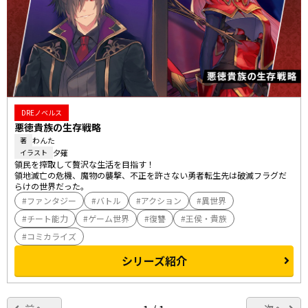
DREノベルス
悪徳貴族の生存戦略
わんた
著
夕薙
イラスト
領民を搾取して贅沢な生活を目指す！

領地滅亡の危機、魔物の襲撃、不正を許さない勇者――転生先は破滅フラグだ
らけの世界だった。
ファンタジー
バトル
アクション
異世界
チート能力
ゲーム世界
復讐
王侯・貴族
コミカライズ
シリーズ紹介