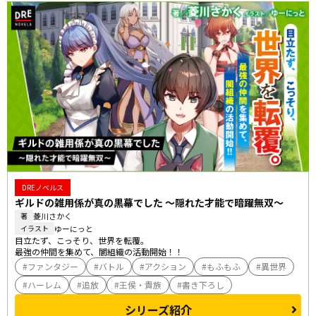
DREノベルス
ギルドの雑用係が真の黒幕でした ～隠れた才能で暗躍無双～
菱川さかく
著
ゆーにっと
イラスト
目立たず、こっそり、世界を転覆。

最強の仲間を集めて、闇組織の活動開始！！
ファンタジー
バトル
アクション
もふもふ
異世界
ハーレム
追放
王侯・貴族
書き下ろし
シリーズ紹介