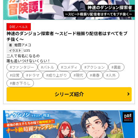
DREノベルス
神速のダンジョン探索者 ～スピード極振り配信者はすべてをブ
チ抜く～
蛙田アメコ
著
U35
イラスト
二人で有名になるの――

誰も追いつけないくらい！
ファンタジー
バトル
コメディ
アクション
異能
日常
ドラマ
成り上がり
現代
青春
人外
書き下ろし
シリーズ紹介