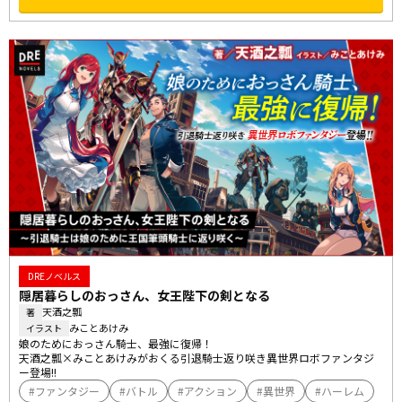
DREノベルス
隠居暮らしのおっさん、女王陛下の剣となる
天酒之瓢
著
みことあけみ
イラスト
娘のためにおっさん騎士、最強に復帰！

天酒之瓢×みことあけみがおくる引退騎士返り咲き異世界ロボファンタジ
ー登場!!
ファンタジー
バトル
アクション
異世界
ハーレム