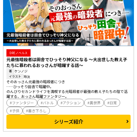
DREノベルス
元最強暗殺者は田舎でひっそり神父になる ～大出世した教え子
たちに慕われるおっさんが暗躍する話～
ケンノジ
著
玲汰
イラスト
そのおっさん元最強の暗殺者につき

……ひっそり田舎で暗躍中。

のんびりセカンドライフを満喫する元暗殺者が最強の教え子たちの陰で活
躍する、おっさん暗躍ファンタジー。
ファンタジー
バトル
アクション
異世界
日常
子供
書き下ろし
シリーズ紹介