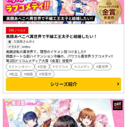
DREノベルス
美醜あべこべ異世界で不細工王太子と結婚したい！
三日月さんかく
著
riritto
イラスト
美醜逆転の異世界で、理想のイケメン見つけました!!

顔面チートな超ハイテンション令嬢の、パワフル異世界ラブコメディ!!

第2回ドリコムメディア大賞《金賞》受賞作
ファンタジー
恋愛
ラブコメ
コメディ
異世界
転生
結婚
受賞作
シリーズ紹介