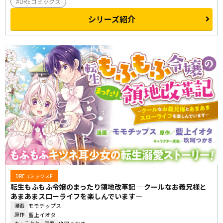
DREコミックス
シリーズ紹介
DREコミックスF
転生もふもふ令嬢のまったり領地改革記 ―クールなお義兄様と
あまあまスローライフを楽しんでいます―
モモチップス
漫画
藍上イオタ
原作