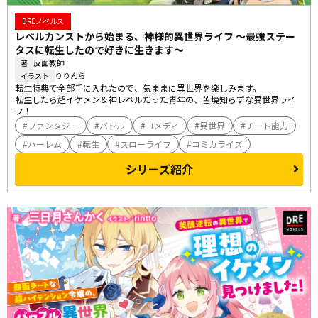
DREノベルス
レベルカンストから始まる、神様的異世界ライフ ～最強ステー
タスに転生したので好きに生きます～
反面教師
著
りりんら
イラスト
転生特典で全部手に入れたので、気ままに異世界を楽しみます。

転生したら超イケメン＆神レベルだった青年の、苦境知らずな異世界ライ
フ！
ファンタジー
バトル
コメディ
異世界
チート能力
ハーレム
転生
スローライフ
コミカライズ
シリーズ紹介