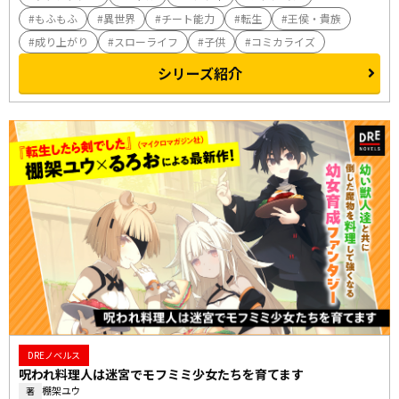
もふもふ
異世界
チート能力
転生
王侯・貴族
成り上がり
スローライフ
子供
コミカライズ
シリーズ紹介
DREノベルス
呪われ料理人は迷宮でモフミミ少女たちを育てます
棚架ユウ
著