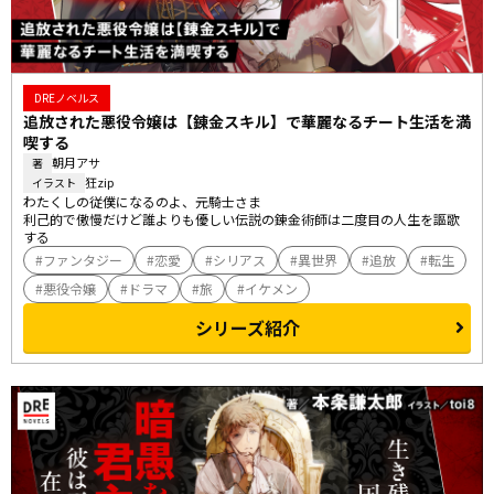
DREノベルス
追放された悪役令嬢は【錬金スキル】で華麗なるチート生活を満
喫する
朝月アサ
著
狂zip
イラスト
わたくしの従僕になるのよ、元騎士さま――

利己的で傲慢だけど誰よりも優しい伝説の錬金術師は二度目の人生を謳歌
する
ファンタジー
恋愛
シリアス
異世界
追放
転生
悪役令嬢
ドラマ
旅
イケメン
シリーズ紹介