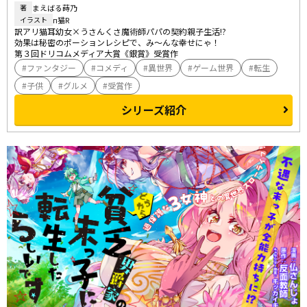
まえばる蒔乃
著
п猫R
イラスト
訳アリ猫耳幼女×うさんくさ魔術師パパの契約親子生活!?

効果は秘密のポーションレシピで、み～んな幸せにゃ！

第３回ドリコムメディア大賞《銀賞》受賞作
ファンタジー
コメディ
異世界
ゲーム世界
転生
子供
グルメ
受賞作
シリーズ紹介