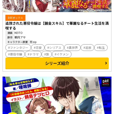
DREボックス
追放された悪役令嬢は【錬金スキル】で華麗なるチート生活を満
喫する
KEITO
漫画
朝月アサ
原作
狂zip
キャラクター原案
ファンタジー
恋愛
シリアス
異世界
追放
転生
悪役令嬢
ドラマ
旅
イケメン
シリーズ紹介