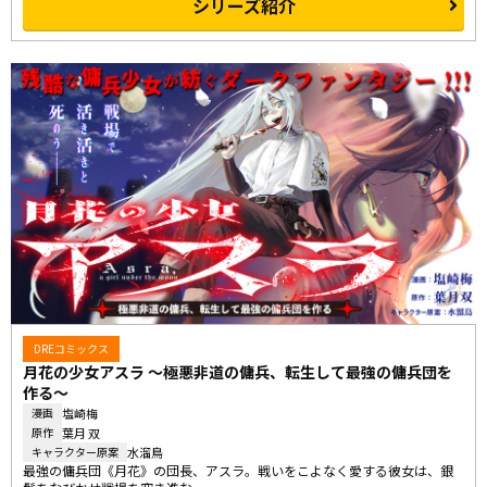
シリーズ紹介
DREコミックス
月花の少女アスラ 〜極悪非道の傭兵、転生して最強の傭兵団を
作る〜
塩崎梅
漫画
葉月 双
原作
水溜鳥
キャラクター原案
最強の傭兵団《月花》の団長、アスラ。戦いをこよなく愛する彼女は、銀