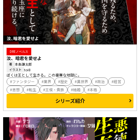
DREノベルス
汝、暗君を愛せよ
本条謙太郎
著
toi8
イラスト
ぼくは王として生きる。この豪華な地獄に。
ファンタジー
業界
歴史
異世界
政治
経営
思想
転生
王侯・貴族
結婚
本格
シリーズ紹介