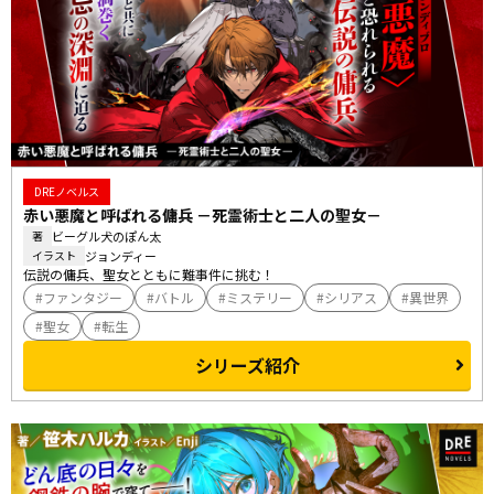
DREノベルス
赤い悪魔と呼ばれる傭兵 －死霊術士と二人の聖女－
ビーグル犬のぽん太
著
ジョンディー
イラスト
伝説の傭兵、聖女とともに難事件に挑む！
ファンタジー
バトル
ミステリー
シリアス
異世界
聖女
転生
シリーズ紹介