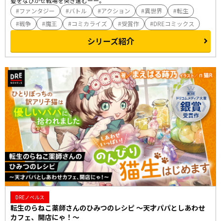
髪をなびかせ戦場を突き進むーー。
ファンタジー
バトル
アクション
異世界
転生
戦争
魔王
コミカライズ
受賞作
DREコミックス
シリーズ紹介
DREノベルス
転生のらねこ薬師さんのひみつのレシピ ～天才パパとしあわせ
カフェ、開店にゃ！～