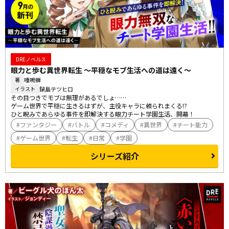
DREノベルス
眼力と歩む異世界転生 ～平穏なモブ生活への道は遠く～
唖鳴蝉
著
鍋島テツヒロ
イラスト
その目つきでモブは無理があるでしょ……

ゲーム世界で平穏に生きるはずが、主役キャラに頼られまくる!?

ひと睨みであらゆる事件を即解決する眼力チート学園生活、開幕！
ファンタジー
バトル
コメディ
異世界
チート能力
ゲーム世界
転生
日常
学園
シリーズ紹介