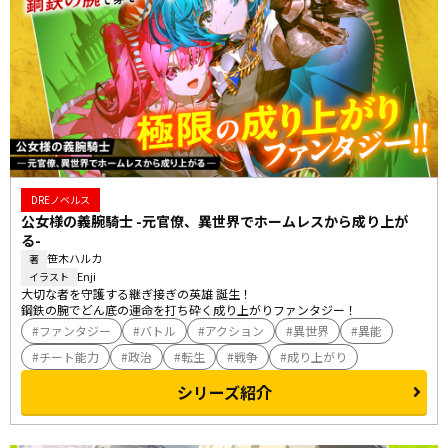
DREノベルス
公女様の義腕騎士 -元官僚、異世界でホームレスから成り上が
る-
笹木ハルカ
著
Enji
イラスト
大切な者を守護する継ぎ接ぎの英雄 誕生！

鋼鉄の腕でどん底の運命を打ち砕く成り上がりファンタジー！
ファンタジー
バトル
アクション
異世界
異能
チート能力
政治
転生
戦争
成り上がり
シリーズ紹介