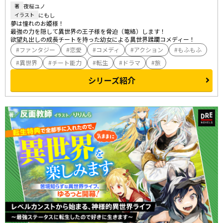
夜桜ユノ
著
にもし
イラスト
夢は憧れのお姫様！

最強の力を隠して異世界の王子様を脅迫（篭絡）します！

欲望丸出しの成長チートを持った幼女による異世界蹂躙コメディー！
ファンタジー
恋愛
コメディ
アクション
もふもふ
異世界
チート能力
転生
ドラマ
旅
シリーズ紹介