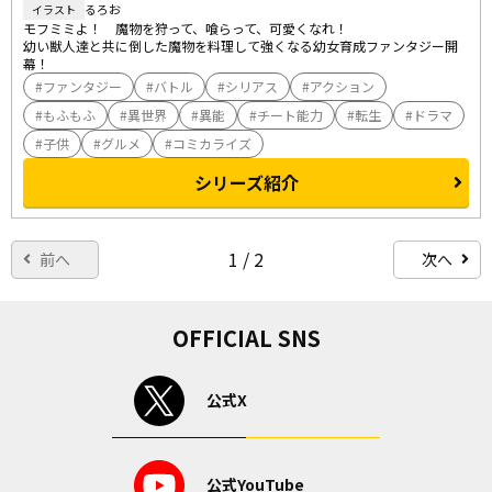
るろお
イラスト
モフミミよ！　魔物を狩って、喰らって、可愛くなれ！

幼い獣人達と共に倒した魔物を料理して強くなる幼女育成ファンタジー開
幕！
ファンタジー
バトル
シリアス
アクション
もふもふ
異世界
異能
チート能力
転生
ドラマ
子供
グルメ
コミカライズ
シリーズ紹介
1 / 2
前へ
次へ
OFFICIAL SNS
公式X
公式YouTube