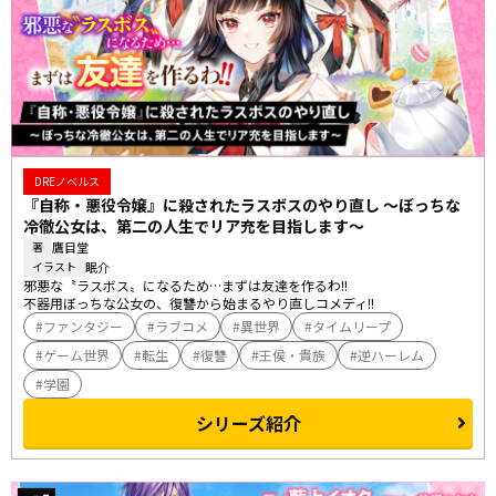
DREノベルス
『自称・悪役令嬢』に殺されたラスボスのやり直し ～ぼっちな
冷徹公女は、第二の人生でリア充を目指します～
鷹目堂
著
眠介
イラスト
邪悪な〝ラスボス〟になるため…まずは友達を作るわ!!

不器用ぼっちな公女の、復讐から始まるやり直しコメディ!!
ファンタジー
ラブコメ
異世界
タイムリープ
ゲーム世界
転生
復讐
王侯・貴族
逆ハーレム
学園
シリーズ紹介