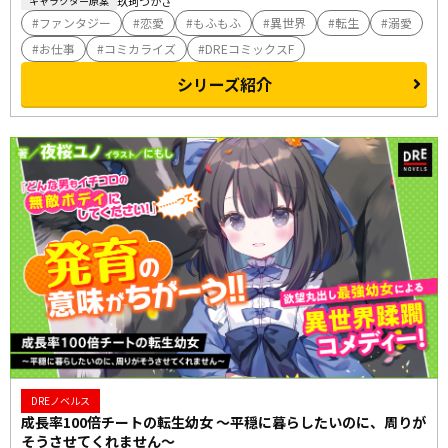
玖珂つかさ
キャラクター原案
ファンタジー
恋愛
もふもふ
異世界
転生
溺愛
お仕事
コミカライズ
DREコミックスF
シリーズ紹介
DREノベルス
成長率100倍チートの転生幼女 ～平穏に暮らしたいのに、周りが
そうさせてくれません～