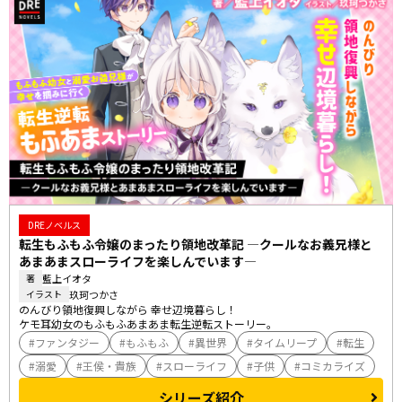
DREノベルス
転生もふもふ令嬢のまったり領地改革記 ―クールなお義兄様と
あまあまスローライフを楽しんでいます―
藍上イオタ
著
玖珂つかさ
イラスト
のんびり領地復興しながら 幸せ辺境暮らし！

ケモ耳幼女のもふもふあまあま転生逆転ストーリー。
ファンタジー
もふもふ
異世界
タイムリープ
転生
溺愛
王侯・貴族
スローライフ
子供
コミカライズ
シリーズ紹介