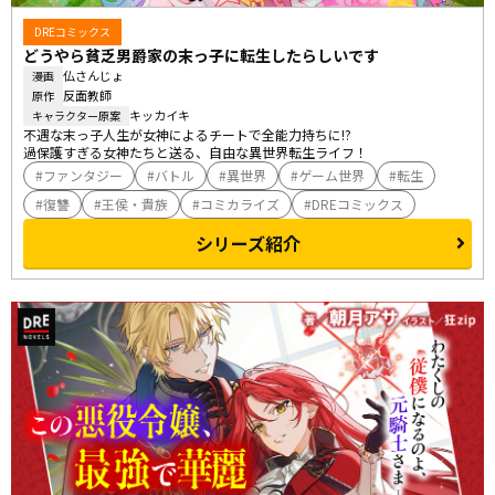
DREコミックス
どうやら貧乏男爵家の末っ子に転生したらしいです
仏さんじょ
漫画
反面教師
原作
キッカイキ
キャラクター原案
不遇な末っ子人生が女神によるチートで全能力持ちに!?

過保護すぎる女神たちと送る、自由な異世界転生ライフ！
ファンタジー
バトル
異世界
ゲーム世界
転生
復讐
王侯・貴族
コミカライズ
DREコミックス
シリーズ紹介