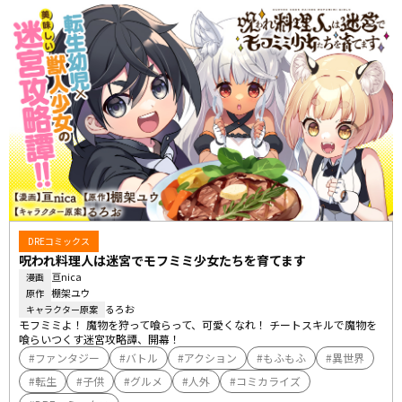
DREコミックス
呪われ料理人は迷宮でモフミミ少女たちを育てます
亘nica
漫画
棚架ユウ
原作
るろお
キャラクター原案
モフミミよ！ 魔物を狩って喰らって、可愛くなれ！ チートスキルで魔物を
喰らいつくす迷宮攻略譚、開幕！
ファンタジー
バトル
アクション
もふもふ
異世界
転生
子供
グルメ
人外
コミカライズ