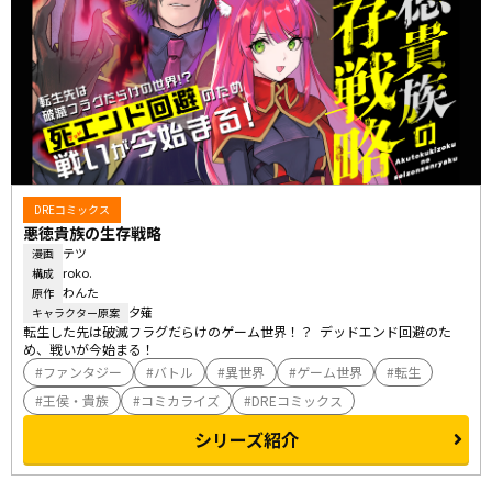
DREコミックス
悪徳貴族の生存戦略
テツ
漫画
roko.
構成
わんた
原作
夕薙
キャラクター原案
転生した先は破滅フラグだらけのゲーム世界！？  デッドエンド回避のた
め、戦いが今始まる！
ファンタジー
バトル
異世界
ゲーム世界
転生
王侯・貴族
コミカライズ
DREコミックス
シリーズ紹介