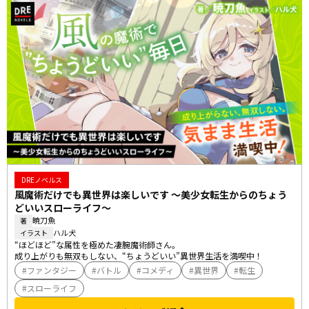
DREノベルス
風魔術だけでも異世界は楽しいです ～美少女転生からのちょう
どいいスローライフ～
暁刀魚
著
ハル犬
イラスト
“ほどほど”な属性を極めた凄腕魔術師さん。

成り上がりも無双もしない、“ちょうどいい”異世界生活を満喫中！
ファンタジー
バトル
コメディ
異世界
転生
スローライフ