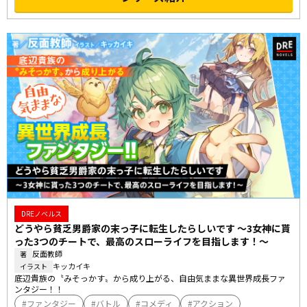
DREノベルス
どうやら貧乏男爵家の末っ子に転生したらしいです ～3女神に貰
った3つのチートで、最高のスローライフを目指します！～
反面教師
著
キッカイキ
イラスト
底辺貴族の〝みそっかす〟から成り上がる、自由気ままな異世界成長ファ
ンタジー！！
ファンタジー
バトル
コメディ
アクション