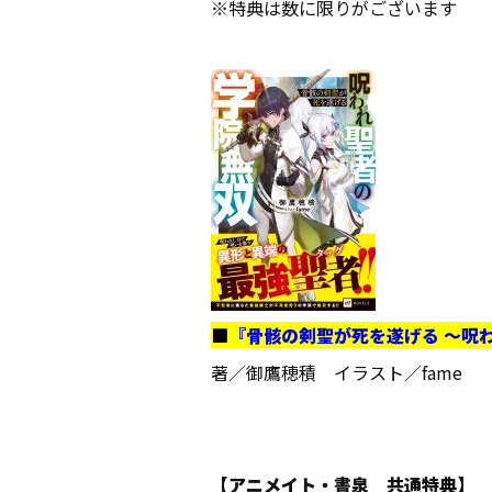
※特典は数に限りがございます
■
『骨骸の剣聖が死を遂げる ～呪
著／御鷹穂積 イラスト／fame
【アニメイト・書泉 共通特典】