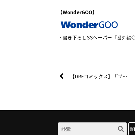
【WonderGOO】
・書き下ろしSSペーパー「番外編
【DREコミックス】『ブレイド＆バスタード1』初回出荷特典としてWizardryロゴステッカーを封入！
詳