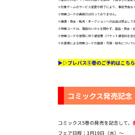
※対象ゲームのサービス変更や終了により、事前予告な
※特典コードの再発行は行っておりません。
※譲渡・換金・転売・オークションへの出品は禁止して
※特典コードは、理由のいかんを問わず、返品・換金・
※特典コードの使用に伴う通信費（パケット通信料を含
※お客様による特典コードの破損・汚損・紛失について
▶▷ブレバス⑤巻のご予約はこちら
コミックス発売記念
コミックス5巻の発売を記念して、
フェア日程：3月19日（水）～