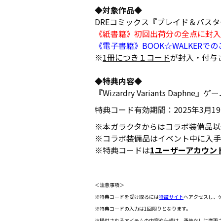
◆対象作品◆
DREコミックス『ブレイド＆バスタ
《紙書籍》初回出荷分の全点に封入
《電子書籍》BOOK☆WALKERで
※
1冊につき１コード
が封入・付与
◆特典内容◆
『Wizardry Variants D
特典コード有効期間：2025年3月19
※本ガラクタからはコラボ装備品以
※コラボ装備品はイベント中に入手
※特典コードは
1ユーザーアカウン
＜注意事項＞
※特典コードを受け取るには
特設サイト
へアクセスし、
※特典コードの入力は1回限りとなります。
※提供されるアイテムの内容や仕様は、予告なしに変更