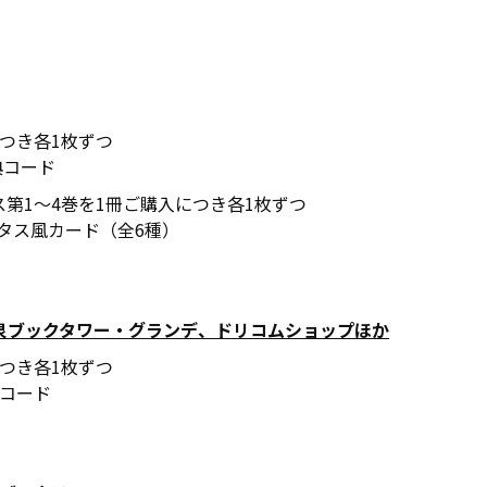
につき各1枚ずつ
典コード
ス第1～4巻を1冊ご購入につき各1枚ずつ
neステータス風カード（全6種）
書泉ブックタワー・グランデ、ドリコムショップほか
につき各1枚ずつ
コード