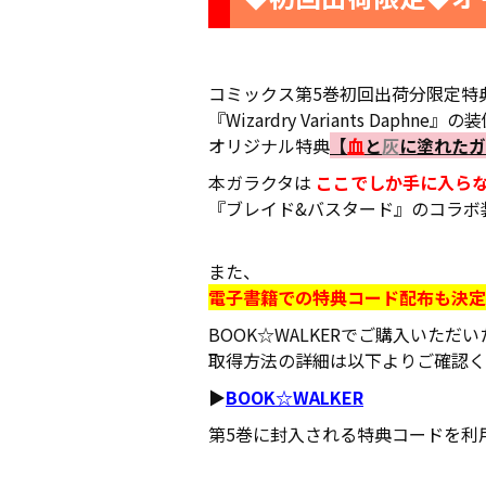
コミックス第5巻初回出荷分限定特
『Wizardry Variants Daphn
オリジナル特典
【
血
と
灰
に塗れたガ
本ガラクタは
ここでしか手に入ら
『ブレイド&バスタード』のコラボ
また、
電子書籍での特典コード配布も決定!
BOOK☆WALKERでご購入いた
取得方法の詳細は以下よりご確認く
▶
BOOK☆WALKER
第5巻に封入される特典コードを利