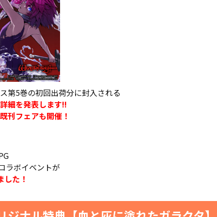
ス第5巻の初回出荷分に封入される
詳細を発表します!!
既刊フェアも開催！
PG
e』とのコラボイベントが
ました！
リジナル特典【血と灰に塗れたガラクタ】が