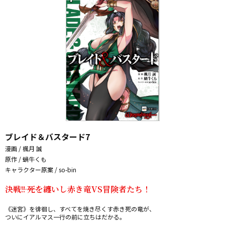
ブレイド＆バスタード7
漫画 / 楓月 誠
原作 / 蝸牛くも
キャラクター原案 / so-bin
決戦――!! 死を纏いし赤き竜VS冒険者たち！
《迷宮》を徘徊し、すべてを焼き尽くす赤き死の竜が、

ついにイアルマス一行の前に立ちはだかる――。
