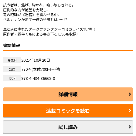
抗う者は、焦げ、砕かれ、喰い散らされる。

圧倒的な力が絶望を支配し、

竜の咆哮が《迷宮》を震わせる中、

ベルカナンが示す一縷の秘策とは……!?

血と灰に塗れたダークファンタジーコミカライズ第7巻！

原作者・蝸牛くもによる書き下ろしSSも収録!!
書誌情報
2025年10月20日
発売日
770円(本体700円＋税)
定価
978-4-434-36668-0
ISBN
詳細情報
連載コミックを読む
試し読み