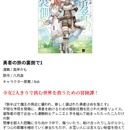
勇者の旅の裏側で1
漫画 / 高岸かも
原作 / 八月森
キャラクター原案 / Nat.
少女2人きりで挑む世界を救うための冒険譚！
『旅半ばで魔王の側近に襲われ、新しく選ばれた勇者は命を落とす』

不穏な予見を発端に、勇者を助けるための極秘任務を託された神官リュイス。

冒険者の宿で出会った凄腕剣士アレニエと手を組んで始まったたった二人だけ
の旅――

想像を超えた困難に立ち向かう中で、傷ついたり、助け合ったりしながら少し
ずつ心の距離を縮めていく彼女たちだが、お互い人には言えない秘密を抱えて