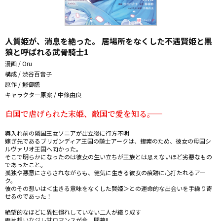
人質姫が、消息を絶った。 居場所をなくした不遇賢姫と黒
狼と呼ばれる武骨騎士1
漫画 / Oru
構成 / 渋谷百音子
原作 / 鯵御膳
キャラクター原案 / 中條由良
自国で虐げられた末姫、敵国で愛を知る――。
輿入れ前の隣国王女ソニアが出立後に行方不明――

嫁ぎ先であるブリガンディア王国の騎士アークは、捜索のため、彼女の母国シ
ルヴァリオ王国へ向かった。

そこで明らかになったのは彼女の生い立ちが王族とは思えないほど劣悪なもの
であったこと。

孤独や悪意にさらされながらも、健気に生きる彼女の痕跡に心打たれるアー
ク。

彼のその想いは＜生きる意味をなくした賢姫＞との運命的な出会いを手繰り寄
せるのであった！

絶望的なほどに異性慣れしていない二人が織り成す

両片想いなジレ甘ロマンスが今、開幕!!