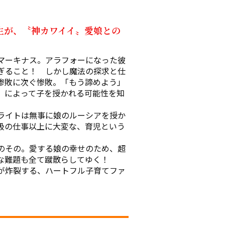
生が、〝神カワイイ〟愛娘との
マーキナス。アラフォーになった彼
ぎること！　しかし魔法の探求と仕
惨敗に次ぐ惨敗。「もう諦めよう」
』によって子を授かれる可能性を知
ライトは無事に娘のルーシアを授か
級の仕事以上に大変な、育児という
のその。愛する娘の幸せのため、超
な難題も全て蹴散らしてゆく！

が炸裂する、ハートフル子育てファ