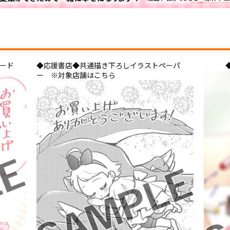
カード
◆応援書店◆共通描き下ろしイラストペーパ
ー ※対象店舗はこちら