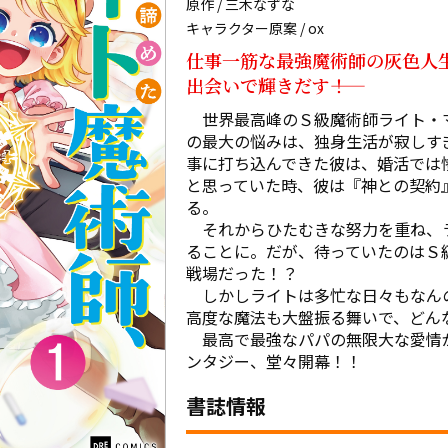
原作 / 三木なずな
キャラクター原案 / ox
仕事一筋な最強魔術師の灰色人
出会いで輝きだす――！
　世界最高峰のＳ級魔術師ライト・
の最大の悩みは、独身生活が寂しす
事に打ち込んできた彼は、婚活では
と思っていた時、彼は『神との契約
る。

　それからひたむきな努力を重ね、
ることに。だが、待っていたのはＳ
戦場だった！？

　しかしライトは多忙な日々もなん
高度な魔法も大盤振る舞いで、どん
　最高で最強なパパの無限大な愛情
ンタジー、堂々開幕！！
書誌情報