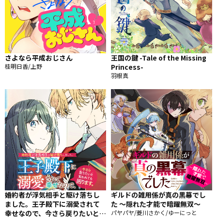
さよなら平成おじさん
王国の鍵 -Tale of the Missing
桂明日香/上野
Princess-
羽根真
婚約者が浮気相手と駆け落ちし
ギルドの雑用係が真の黒幕でし
ました。王子殿下に溺愛されて
た ～隠れた才能で暗躍無双～
幸せなので、今さら戻りたいと言
パヤパヤ/菱川さかく/ゆーにっと