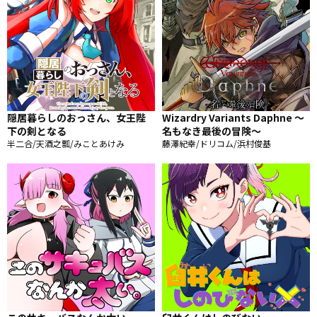
隠居暮らしのおっさん、女王陛
Wizardry Variants Daphne ～
下の剣となる
名もなき最後の冒険～
半二合/天酒之瓢/みことあけみ
藤澤紀幸/ドリコム/浜村俊基