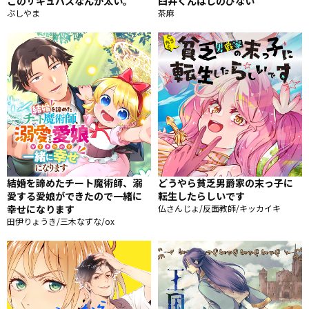
このサキュバスなんか太い。
臼井くんはしのびない
ぶしやま
茶麻
結婚を諦めたチート魔術師、溺
どうやら貧乏男爵家の末っ子に
愛する愛娘ができたので一緒に
転生したらしいです
幸せになります
仏さんじょ/反面教師/キッカイキ
田伊りょうき/三木なずな/ox