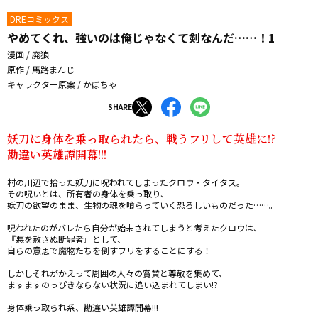
DREコミックス
やめてくれ、強いのは俺じゃなくて剣なんだ……！1
漫画 / 廃狼
原作 / 馬路まんじ
キャラクター原案 / かぼちゃ
SHARE
妖刀に身体を乗っ取られたら、戦うフリして英雄に!?

勘違い英雄譚開幕!!!
村の川辺で拾った妖刀に呪われてしまったクロウ・タイタス。

その呪いとは、所有者の身体を乗っ取り、

妖刀の欲望のまま、生物の魂を喰らっていく恐ろしいものだった……。

呪われたのがバレたら自分が始末されてしまうと考えたクロウは、

『悪を赦さぬ断罪者』として、

自らの意思で魔物たちを倒すフリをすることにする！

しかしそれがかえって周囲の人々の賞賛と尊敬を集めて、

ますますのっぴきならない状況に追い込まれてしまい――!?

身体乗っ取られ系、勘違い英雄譚開幕!!!