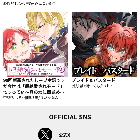
われても困ります。
あおいれびん/櫻井みこと/黒裄
99回断罪されたループ令嬢です
ブレイド＆バスタード
が今世は「超絶愛されモード」
楓月 誠/蝸牛くも/so-bin
ですって!? 〜真の力に目覚めて
始まる100回目の人生〜
甲斐ろはる/裕時悠示/ひだかなみ
OFFICIAL SNS
公式X