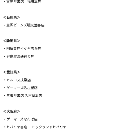
・文苑堂書店 福田本店
＜石川県＞
・金沢ビーンズ明文堂書店
＜静岡県＞
・明屋書店イケヤ高丘店
・谷島屋流通通り店
＜愛知県＞
・カルコス扶桑店
・ゲーマーズ名古屋店
・三省堂書店 名古屋本店
＜大阪府＞
・ゲーマーズなんば店
・ヒバリヤ書店 コミックランドヒバリヤ