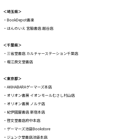
＜埼玉県＞
・BookDepot書楽
・ほんのいえ 宮脇書店 越谷店
＜千葉県＞
・三省堂書店 カルチャーステーション千葉店
・堀江良文堂書店
＜東京都＞
・AKIHABARAゲーマーズ本店
・オリオン書房 イオンモールむさし村山店
・オリオン書房 ノルテ店
・紀伊國屋書店 新宿本店
・啓文堂書店府中本店
・ゲーマーズ池袋Bookstore
・ジュンク堂書店池袋本店