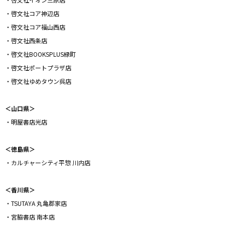
・啓文社コア神辺店
・啓文社コア福山西店
・啓文社西条店
・啓文社BOOKSPLUS緑町
・啓文社ポートプラザ店
・啓文社ゆめタウン呉店
＜山口県＞
・明屋書店光店
＜徳島県＞
・カルチャーシティ平惣 川内店
＜香川県＞
・TSUTAYA 丸亀郡家店
・宮脇書店 南本店