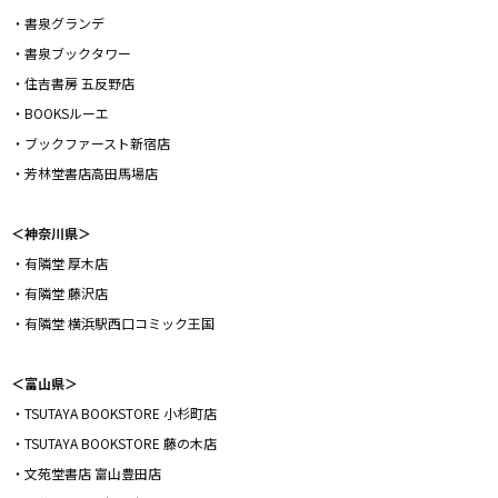
・書泉グランデ
・書泉ブックタワー
・住吉書房 五反野店
・BOOKSルーエ
・ブックファースト新宿店
・芳林堂書店高田馬場店
＜神奈川県＞
・有隣堂 厚木店
・有隣堂 藤沢店
・有隣堂 横浜駅西口コミック王国
＜富山県＞
・TSUTAYA BOOKSTORE 小杉町店
・TSUTAYA BOOKSTORE 藤の木店
・文苑堂書店 富山豊田店