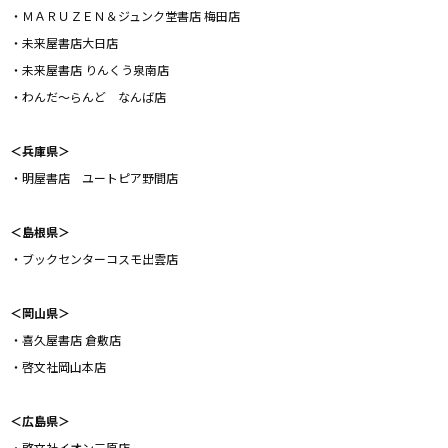
・ＭＡＲＵＺＥＮ＆ジュンク堂書店 梅田店
・未来屋書店大日店
・未来屋書店 りんくう泉南店
・わんだ～らんど なんば店
＜兵庫県＞
・明屋書店 ユートピア野間店
＜島根県＞
・ブックセンターコスモ出雲店
＜岡山県＞
・喜久屋書店 倉敷店
・啓文社岡山本店
＜広島県＞
・啓文社イオン三原店