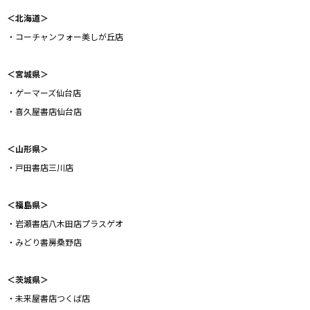
＜北海道＞
・コーチャンフォー美しが丘店
＜宮城県＞
・ゲーマーズ仙台店
・喜久屋書店仙台店
＜山形県＞
・戸田書店三川店
＜福島県＞
・岩瀬書店八木田店プラスゲオ
・みどり書房桑野店
＜茨城県＞
・未来屋書店つくば店