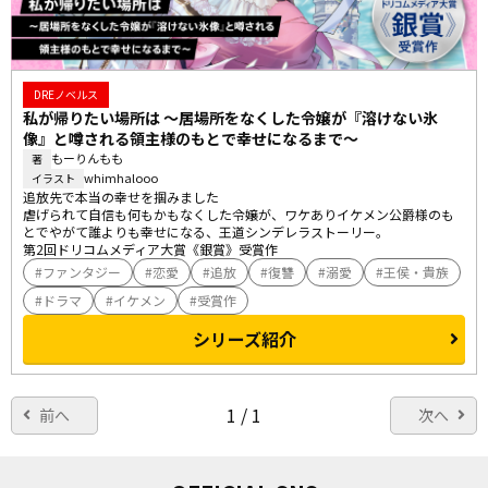
DREノベルス
私が帰りたい場所は ～居場所をなくした令嬢が『溶けない氷
像』と噂される領主様のもとで幸せになるまで～
もーりんもも
著
whimhalooo
イラスト
追放先で本当の幸せを掴みました

虐げられて自信も何もかもなくした令嬢が、ワケありイケメン公爵様のも
とでやがて誰よりも幸せになる、王道シンデレラストーリー。

第2回ドリコムメディア大賞《銀賞》受賞作
ファンタジー
恋愛
追放
復讐
溺愛
王侯・貴族
ドラマ
イケメン
受賞作
シリーズ紹介
1 / 1
前へ
次へ