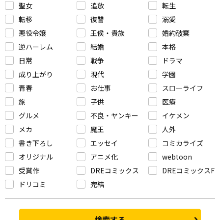
聖女
追放
転生
転移
復讐
溺愛
悪役令嬢
王侯・貴族
婚約破棄
逆ハーレム
結婚
本格
日常
戦争
ドラマ
成り上がり
現代
学園
青春
お仕事
スローライフ
旅
子供
医療
グルメ
不良・ヤンキー
イケメン
メカ
魔王
人外
書き下ろし
エッセイ
コミカライズ
オリジナル
アニメ化
webtoon
受賞作
DREコミックス
DREコミックスF
ドリコミ
完結
検索する