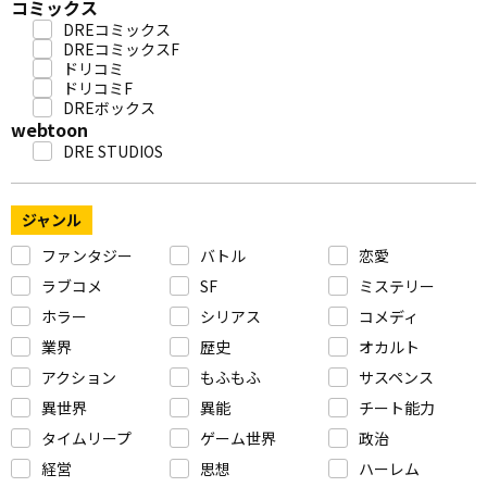
コミックス
DREコミックス
DREコミックスF
ドリコミ
ドリコミF
DREボックス
webtoon
DRE STUDIOS
ジャンル
ファンタジー
バトル
恋愛
ラブコメ
SF
ミステリー
ホラー
シリアス
コメディ
業界
歴史
オカルト
アクション
もふもふ
サスペンス
異世界
異能
チート能力
タイムリープ
ゲーム世界
政治
経営
思想
ハーレム