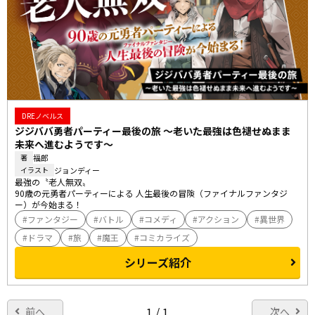
DREノベルス
ジジババ勇者パーティー最後の旅 ～老いた最強は色褪せぬまま
未来へ進むようです～
福郎
著
ジョンディー
イラスト
最強の〝老人無双〟

90歳の元勇者パーティーによる 人生最後の冒険（ファイナルファンタジ
ー）が今始まる！
ファンタジー
バトル
コメディ
アクション
異世界
ドラマ
旅
魔王
コミカライズ
シリーズ紹介
1 / 1
前へ
次へ