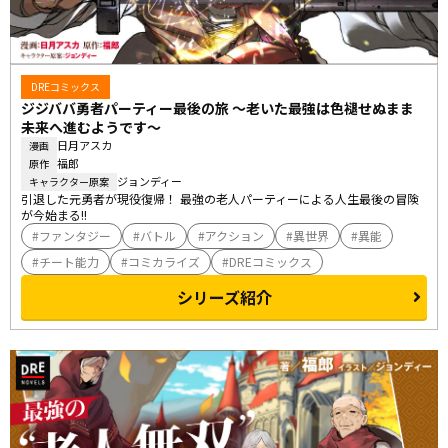
DREコミックス
ジジババ勇者パーティー最後の旅 ～老いた最強は色褪せぬまま
未来へ進むようです～
日月アスカ
漫画
福郎
原作
ジョンディー
キャラクター原案
引退した元勇者が現役復帰！ 最強の老人パーティーによる人生最後の冒険
が今始まる!!
ファンタジー
バトル
アクション
異世界
異能
チート能力
コミカライズ
DREコミックス
シリーズ紹介