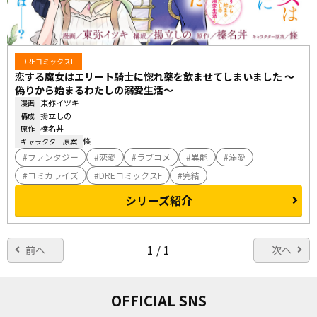
DREコミックスF
恋する魔女はエリート騎士に惚れ薬を飲ませてしまいました ～
偽りから始まるわたしの溺愛生活～
東弥イツキ
漫画
揚立しの
構成
榛名丼
原作
條
キャラクター原案
ファンタジー
恋愛
ラブコメ
異能
溺愛
コミカライズ
DREコミックスF
完結
シリーズ紹介
1 / 1
前へ
次へ
OFFICIAL SNS