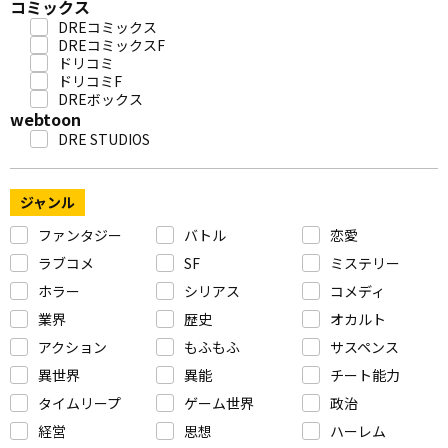
コミックス
DREコミックス
DREコミックスF
ドリコミ
ドリコミF
DREボックス
webtoon
DRE STUDIOS
ジャンル
ファンタジー
バトル
恋愛
ラブコメ
SF
ミステリー
ホラー
シリアス
コメディ
業界
歴史
オカルト
アクション
もふもふ
サスペンス
異世界
異能
チート能力
タイムリープ
ゲーム世界
政治
経営
思想
ハーレム