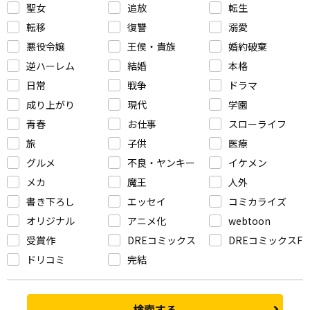
聖女
追放
転生
転移
復讐
溺愛
悪役令嬢
王侯・貴族
婚約破棄
逆ハーレム
結婚
本格
日常
戦争
ドラマ
成り上がり
現代
学園
青春
お仕事
スローライフ
旅
子供
医療
グルメ
不良・ヤンキー
イケメン
メカ
魔王
人外
書き下ろし
エッセイ
コミカライズ
オリジナル
アニメ化
webtoon
受賞作
DREコミックス
DREコミックスF
ドリコミ
完結
検索する