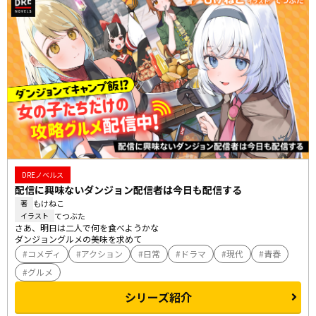
DREノベルス
配信に興味ないダンジョン配信者は今日も配信する
もけねこ
著
てつぶた
イラスト
さあ、明日は二人で何を食べようかな

ダンジョングルメの美味を求めて――
コメディ
アクション
日常
ドラマ
現代
青春
グルメ
シリーズ紹介