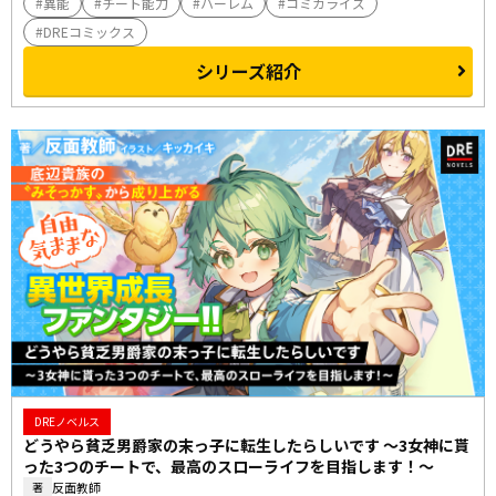
異能
チート能力
ハーレム
コミカライズ
DREコミックス
シリーズ紹介
DREノベルス
どうやら貧乏男爵家の末っ子に転生したらしいです ～3女神に貰
った3つのチートで、最高のスローライフを目指します！～
反面教師
著