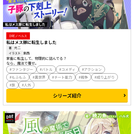
DREノベルス
私はメス豚に転生しました
元二
著
東西
イラスト
家畜に転生して、物理的に詰んでる？

なら、魔法で覆せ。
ファンタジー
バトル
コメディ
アクション
もふもふ
異世界
チート能力
戦争
成り上がり
旅
人外
シリーズ紹介