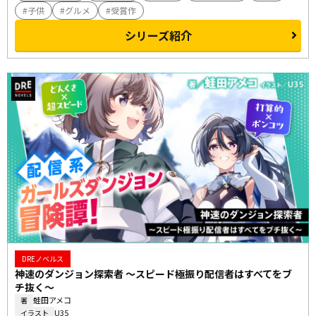
子供
グルメ
受賞作
シリーズ紹介
DREノベルス
神速のダンジョン探索者 ～スピード極振り配信者はすべてをブ
チ抜く～
蛙田アメコ
著
U35
イラスト