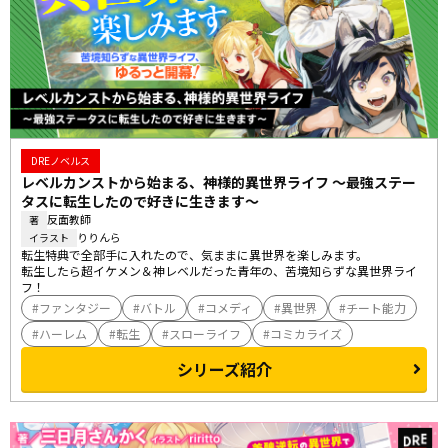
DREノベルス
レベルカンストから始まる、神様的異世界ライフ ～最強ステー
タスに転生したので好きに生きます～
反面教師
著
りりんら
イラスト
転生特典で全部手に入れたので、気ままに異世界を楽しみます。

転生したら超イケメン＆神レベルだった青年の、苦境知らずな異世界ライ
フ！
ファンタジー
バトル
コメディ
異世界
チート能力
ハーレム
転生
スローライフ
コミカライズ
シリーズ紹介