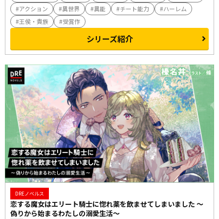
アクション
異世界
異能
チート能力
ハーレム
王侯・貴族
受賞作
シリーズ紹介
DREノベルス
恋する魔女はエリート騎士に惚れ薬を飲ませてしまいました ～
偽りから始まるわたしの溺愛生活～