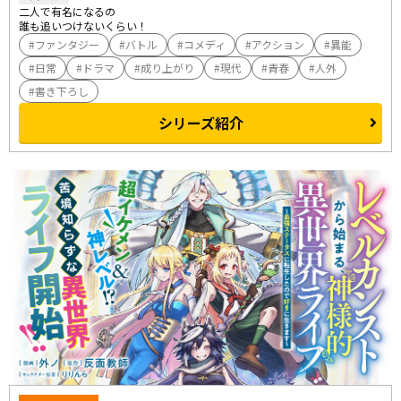
二人で有名になるの――

誰も追いつけないくらい！
ファンタジー
バトル
コメディ
アクション
異能
日常
ドラマ
成り上がり
現代
青春
人外
書き下ろし
シリーズ紹介