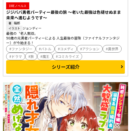
DREノベルス
ジジババ勇者パーティー最後の旅 ～老いた最強は色褪せぬまま
未来へ進むようです～
福郎
著
ジョンディー
イラスト
最強の〝老人無双〟

90歳の元勇者パーティーによる 人生最後の冒険（ファイナルファンタジ
ー）が今始まる！
ファンタジー
バトル
コメディ
アクション
異世界
ドラマ
旅
魔王
コミカライズ
シリーズ紹介