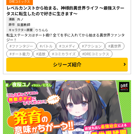
DREコミックス
レベルカンストから始まる、神様的異世界ライフ ～最強ステー
タスに転生したので好きに生きます～
外ノ
漫画
反面教師
原作
りりんら
キャラクター原案
転生ステータスはチート級!? 全てを手に入れてから始まる異世界ファンタ
ジー！
ファンタジー
バトル
コメディ
アクション
異世界
チート能力
追放
コミカライズ
DREコミックス
シリーズ紹介