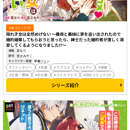
DREコミックスF
隠れ才女は全然めげない ～義母と義妹に家を追い出されたので
婚約破棄してもらおうと思ったら、紳士だった婚約者が激しく溺
愛してくるようになりました!?～
菜なり
漫画
宮之みやこ
原作
早瀬ジュン
キャラクター原案
ファンタジー
恋愛
ラブコメ
コメディ
溺愛
王侯・貴族
お仕事
コミカライズ
DREコミックスF
シリーズ紹介