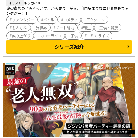
キッカイキ
イラスト
底辺貴族の〝みそっかす〟から成り上がる、自由気ままな異世界成長ファ
ンタジー！！
ファンタジー
バトル
コメディ
アクション
もふもふ
異世界
チート能力
転生
王侯・貴族
成り上がり
スローライフ
子供
コミカライズ
シリーズ紹介