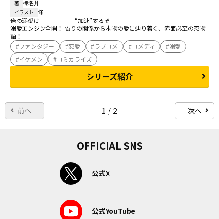
榛名丼
著
條
イラスト
俺の溺愛は――――――“加速”するぞ

溺愛エンジン全開！ 偽りの関係から本物の愛に辿り着く、赤面必至の恋物
語！
ファンタジー
恋愛
ラブコメ
コメディ
溺愛
イケメン
コミカライズ
シリーズ紹介
1 / 2
前へ
次へ
OFFICIAL SNS
公式X
公式YouTube