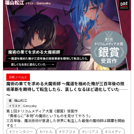
DREノベルス
魔術の果てを求める大魔術師 ～魔道を極めた俺が三百年後の技
術革新を期待して転生したら、哀しくなるほど退化していた……
～
福山松江
著
Genyaky
イラスト
第１回ドリコムメディア大賞《銀賞》受賞作

「貴様らに“本物”の魔術というものを見せてやろう」

三百年後、魔法技術が衰退した世界に転生した最強の魔術師は蹂躙を開始
する！
ファンタジー
バトル
ラブコメ
シリアス
コメディ