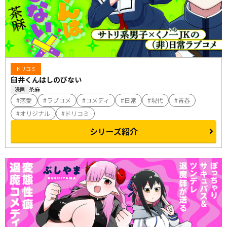
ドリコミ
臼井くんはしのびない
茶麻
漫画
恋愛
ラブコメ
コメディ
日常
現代
青春
オリジナル
ドリコミ
シリーズ紹介