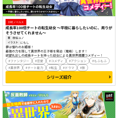
DREノベルス
成長率100倍チートの転生幼女 ～平穏に暮らしたいのに、周りが
そうさせてくれません～
夜桜ユノ
著
にもし
イラスト
夢は憧れのお姫様！

最強の力を隠して異世界の王子様を脅迫（篭絡）します！

欲望丸出しの成長チートを持った幼女による異世界蹂躙コメディー！
ファンタジー
恋愛
コメディ
アクション
もふもふ
異世界
チート能力
転生
ドラマ
旅
シリーズ紹介