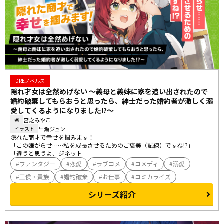
DREノベルス
隠れ才女は全然めげない ～義母と義妹に家を追い出されたので
婚約破棄してもらおうと思ったら、紳士だった婚約者が激しく溺
愛してくるようになりました!?～
宮之みやこ
著
早瀬ジュン
イラスト
隠れた商才で幸せを掴みます！

「この嫌がらせ……私を成長させるためのご褒美（試練）ですね!?」

「違うと思うよ、ジネット」
ファンタジー
恋愛
ラブコメ
コメディ
溺愛
王侯・貴族
婚約破棄
お仕事
コミカライズ
シリーズ紹介