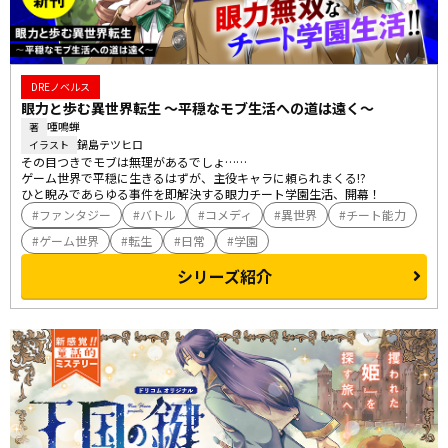
DREノベルス
眼力と歩む異世界転生 ～平穏なモブ生活への道は遠く～
唖鳴蝉
著
鍋島テツヒロ
イラスト
その目つきでモブは無理があるでしょ……

ゲーム世界で平穏に生きるはずが、主役キャラに頼られまくる!?

ひと睨みであらゆる事件を即解決する眼力チート学園生活、開幕！
ファンタジー
バトル
コメディ
異世界
チート能力
ゲーム世界
転生
日常
学園
シリーズ紹介