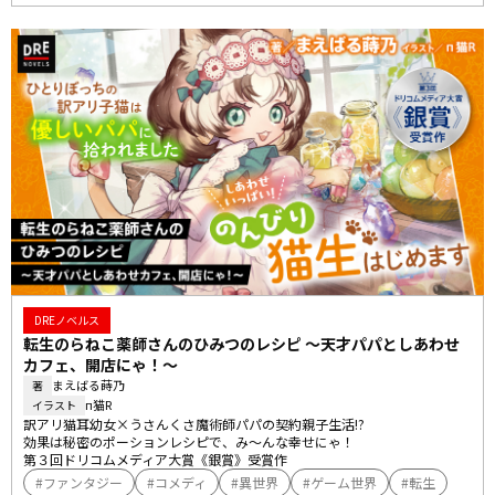
DREノベルス
転生のらねこ薬師さんのひみつのレシピ ～天才パパとしあわせ
カフェ、開店にゃ！～
まえばる蒔乃
著
п猫R
イラスト
訳アリ猫耳幼女×うさんくさ魔術師パパの契約親子生活!?

効果は秘密のポーションレシピで、み～んな幸せにゃ！

第３回ドリコムメディア大賞《銀賞》受賞作
ファンタジー
コメディ
異世界
ゲーム世界
転生