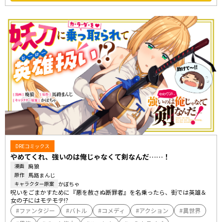
DREコミックス
やめてくれ、強いのは俺じゃなくて剣なんだ……！
廃狼
漫画
馬路まんじ
原作
かぼちゃ
キャラクター原案
呪いをごまかすために『悪を赦さぬ断罪者』を名乗ったら、街では英雄＆
女の子にはモテモテ!?
ファンタジー
バトル
コメディ
アクション
異世界