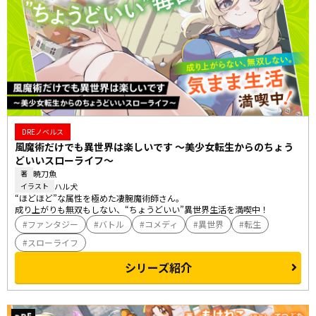
DREノベルス
風魔術だけでも異世界は楽しいです ～美少女転生からのちょう
どいいスローライフ～
暁刀魚
著
ハル犬
イラスト
“ほどほど”な属性を極めた凄腕魔術師さん。

成り上がりも無双もしない、“ちょうどいい”異世界生活を満喫中！
ファンタジー
バトル
コメディ
異世界
転生
スローライフ
シリーズ紹介