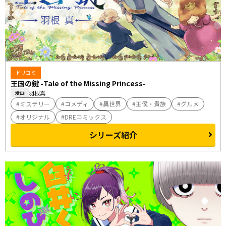
ドリコミ
王国の鍵 -Tale of the Missing Princess-
羽根真
漫画
ミステリー
コメディ
異世界
王侯・貴族
グルメ
オリジナル
DREコミックス
シリーズ紹介