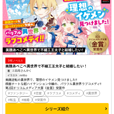
DREノベルス
美醜あべこべ異世界で不細工王太子と結婚したい！
三日月さんかく
著
riritto
イラスト
美醜逆転の異世界で、理想のイケメン見つけました!!

顔面チートな超ハイテンション令嬢の、パワフル異世界ラブコメディ!!

第2回ドリコムメディア大賞《金賞》受賞作
ファンタジー
恋愛
ラブコメ
コメディ
異世界
転生
結婚
受賞作
シリーズ紹介