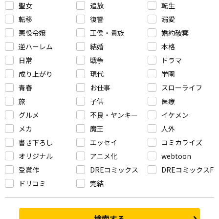
聖女
追放
転生
転移
復讐
溺愛
悪役令嬢
王侯・貴族
婚約破棄
逆ハーレム
結婚
本格
日常
戦争
ドラマ
成り上がり
現代
学園
青春
お仕事
スローライフ
旅
子供
医療
グルメ
不良・ヤンキー
イケメン
メカ
魔王
人外
書き下ろし
エッセイ
コミカライズ
オリジナル
アニメ化
webtoon
受賞作
DREコミックス
DREコミックスF
ドリコミ
完結
検索する