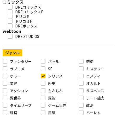
コミックス
DREコミックス
DREコミックスF
ドリコミ
ドリコミF
DREボックス
webtoon
DRE STUDIOS
ジャンル
ファンタジー
バトル
恋愛
ラブコメ
SF
ミステリー
ホラー
シリアス
コメディ
業界
歴史
オカルト
アクション
もふもふ
サスペンス
異世界
異能
チート能力
タイムリープ
ゲーム世界
政治
経営
思想
ハーレム