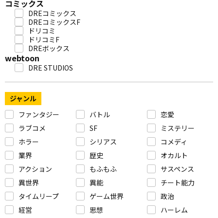
コミックス
DREコミックス
DREコミックスF
ドリコミ
ドリコミF
DREボックス
webtoon
DRE STUDIOS
ジャンル
ファンタジー
バトル
恋愛
ラブコメ
SF
ミステリー
ホラー
シリアス
コメディ
業界
歴史
オカルト
アクション
もふもふ
サスペンス
異世界
異能
チート能力
タイムリープ
ゲーム世界
政治
経営
思想
ハーレム