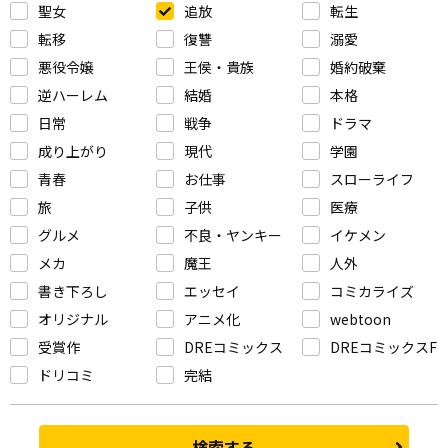
聖女
追放
転生
転移
復讐
溺愛
悪役令嬢
王侯・貴族
婚約破棄
逆ハーレム
結婚
本格
日常
戦争
ドラマ
成り上がり
現代
学園
青春
お仕事
スローライフ
旅
子供
医療
グルメ
不良・ヤンキー
イケメン
メカ
魔王
人外
書き下ろし
エッセイ
コミカライズ
オリジナル
アニメ化
webtoon
受賞作
DREコミックス
DREコミックスF
ドリコミ
完結
検索する