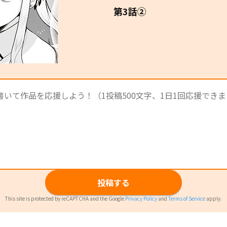
第3話②
投稿する
This site is protected by reCAPTCHA and the Google
Privacy Policy
and
Terms of Service
apply.