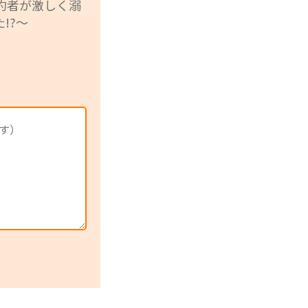
約者が激しく溺
!?～