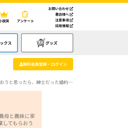
お問い合わせ
書店様へ
注意事項
小説賞
アンケート
採用情報
ックス
グッズ
無料会員登録・ログイン
者が激しく溺愛してくるようになりました!?～
～義母と義妹に家
棄してもらおう