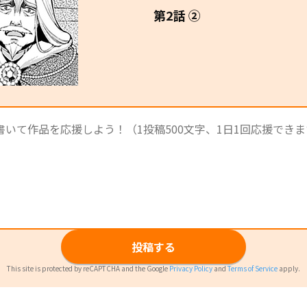
第2話 ②
投稿する
This site is protected by reCAPTCHA and the Google
Privacy Policy
and
Terms of Service
apply.