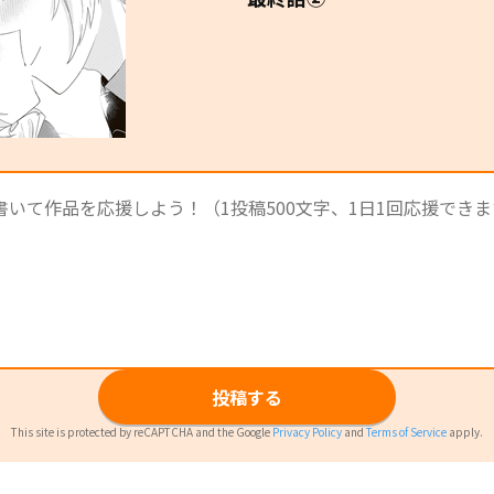
投稿する
This site is protected by reCAPTCHA and the Google
Privacy Policy
and
Terms of Service
apply.