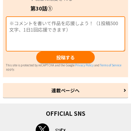
第30話①
投稿する
This site is protected by reCAPTCHA and the Google
Privacy Policy
and
Terms of Service
apply.
連載ページへ
OFFICIAL SNS
公式X