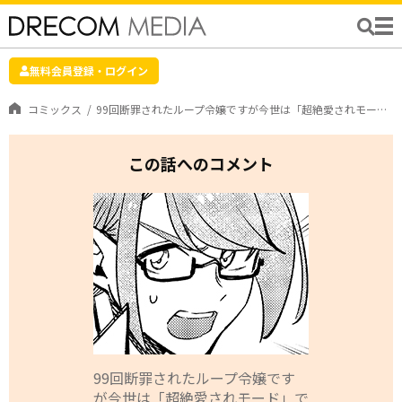
無料会員登録・ログイン
コミックス
99回断罪されたループ令嬢ですが今世は「超絶愛されモード」ですって!? 〜真の力に目覚めて始まる100回目の人生〜
この話へのコメント
99回断罪されたループ令嬢です
が今世は「超絶愛されモード」で