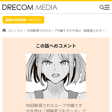
無料会員登録・ログイン
コミックス
99回断罪されたループ令嬢ですが今世は「超絶愛されモード」ですって!? 〜真の力に目覚めて始まる100回目の人生〜
この話へのコメント
99回断罪されたループ令嬢です
が今世は「超絶愛されモード」で