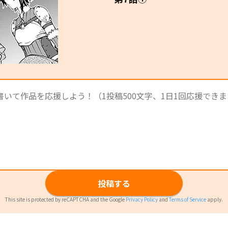
投稿する
This site is protected by reCAPTCHA and the Google
Privacy Policy
and
Terms of Service
apply.