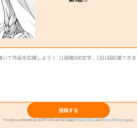
投稿する
This site is protected by reCAPTCHA and the Google
Privacy Policy
and
Terms of Service
apply.