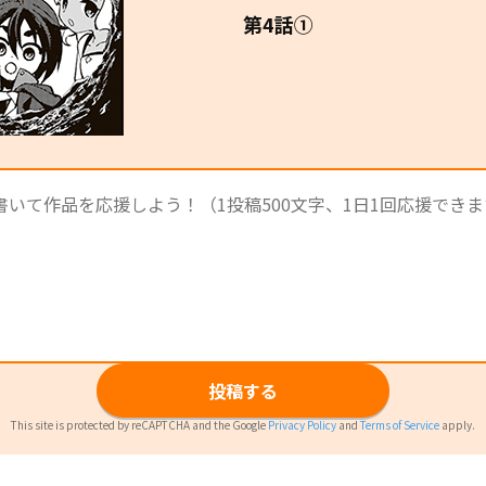
第4話①
投稿する
This site is protected by reCAPTCHA and the Google
Privacy Policy
and
Terms of Service
apply.