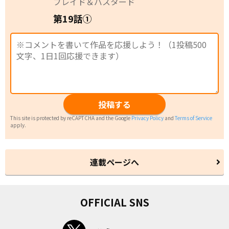
ブレイド＆バスタード
第19話①
投稿する
This site is protected by reCAPTCHA and the Google
Privacy Policy
and
Terms of Service
apply.
連載ページへ
OFFICIAL SNS