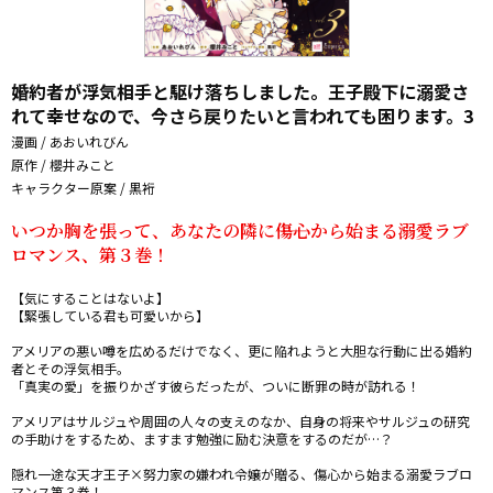
婚約者が浮気相手と駆け落ちしました。王子殿下に溺愛さ
れて幸せなので、今さら戻りたいと言われても困ります。3
漫画 / あおいれびん
原作 / 櫻井みこと
キャラクター原案 / 黒裄
いつか胸を張って、あなたの隣に――傷心から始まる溺愛ラブ
ロマンス、第３巻！
【気にすることはないよ】

【緊張している君も可愛いから】

アメリアの悪い噂を広めるだけでなく、更に陥れようと大胆な行動に出る婚約
者とその浮気相手。

「真実の愛」を振りかざす彼らだったが、ついに断罪の時が訪れる――！

アメリアはサルジュや周囲の人々の支えのなか、自身の将来やサルジュの研究
の手助けをするため、ますます勉強に励む決意をするのだが…？

隠れ一途な天才王子×努力家の嫌われ令嬢が贈る、傷心から始まる溺愛ラブロ
マンス第３巻！