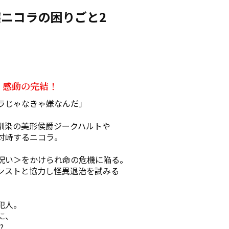
ニコラの困りごと2
、感動の完結！
ラじゃなきゃ嫌なんだ」

馴染の美形侯爵ジークハルトや

峙するニコラ。

呪い＞をかけられ命の危機に陥る。

ンストと協力し怪異退治を試みる
人。

、


