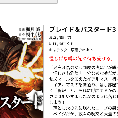
ブレイド＆バスタード3
漫画 / 楓月 誠
原作 / 蝸牛くも
キャラクター原案 / so-bin
怪しげな噂の先に待ち受ける、《
「迷宮３階の隠し部屋の奥に宝が眠っ
　怪しさも危険も十分な妙な噂だが
セズマールを加えたイアルマス一行
　イアルマスの想像通り、隠し部屋
く「警報」と、それに呼応するかの
更には狙いすましたかのように落と
しまう！

　落とし穴の先に現れたローブの男
ーベイジだが、数々の呪文と大量の