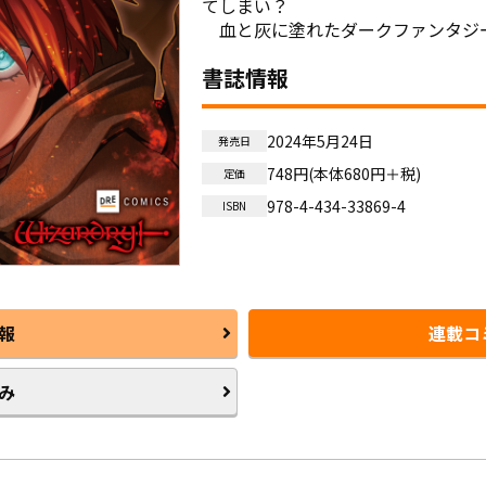
てしまい――？

　血と灰に塗れたダークファンタジ
書誌情報
2024年5月24日
発売日
748円(本体680円＋税)
定価
978-4-434-33869-4
ISBN
報
連載コ
み