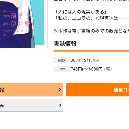
「人には人の現実がある」

「私の、ニコラの、＜現実＞は―――
※本作は電子書籍のみでの販売とな
書誌情報
2024年5月24日
発売日
748円(本体680円＋税)
定価
報
連載コ
み