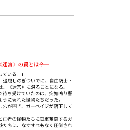
迷宮》の罠とは――？
ている。」

、退屈しのぎついでに、自由騎士・
は、《迷宮》に潜ることになる。

で待ち受けていたのは、突如鳴り響
ように現れた怪物たちだった。

し穴が開き、ガーベイジが落下して
と亡者の怪物たちに孤軍奮闘するガ
骸たちに、なすすべもなく圧倒され