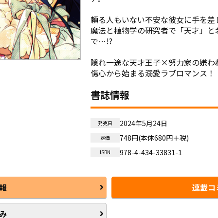
頼る人もいない不安な彼女に手を差し
魔法と植物学の研究者で「天才」と
で…!?

隠れ一途な天才王子×努力家の嫌われ
傷心から始まる溺愛ラブロマンス！
書誌情報
2024年5月24日
発売日
748円(本体680円＋税)
定価
978-4-434-33831-1
ISBN
報
連載コ
み