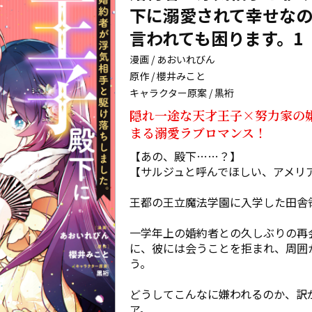
下に溺愛されて幸せな
言われても困ります。1
漫画 / あおいれびん
原作 / 櫻井みこと
キャラクター原案 / 黒裄
隠れ一途な天才王子×努力家の
まる溺愛ラブロマンス！
【あの、殿下……？】

【サルジュと呼んでほしい、アメリア
王都の王立魔法学園に入学した田舎領
一学年上の婚約者との久しぶりの再
に、彼には会うことを拒まれ、周囲
う。

どうしてこんなに嫌われるのか、訳
ア。
