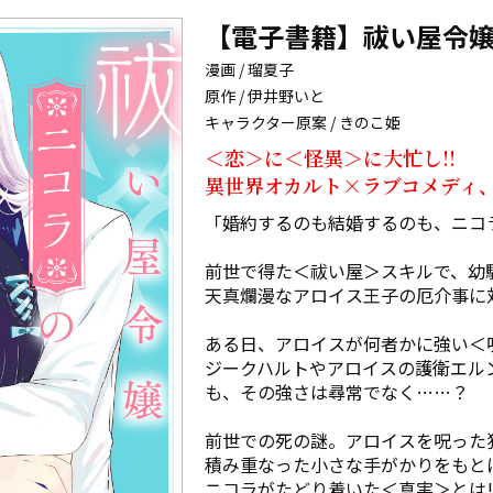
【電子書籍】祓い屋令嬢
漫画 / 瑠夏子
原作 / 伊井野いと
キャラクター原案 / きのこ姫
＜恋＞に＜怪異＞に大忙し!!

異世界オカルト×ラブコメディ
「婚約するのも結婚するのも、ニコ
前世で得た＜祓い屋＞スキルで、幼
天真爛漫なアロイス王子の厄介事に対
ある日、アロイスが何者かに強い＜
ジークハルトやアロイスの護衛エル
も、その強さは尋常でなく……？

前世での死の謎。アロイスを呪った犯
積み重なった小さな手がかりをもとに
ニコラがたどり着いた＜真実＞とは!?