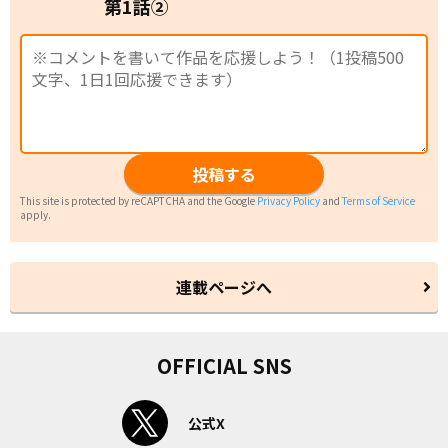
第1話②
投稿する
This site is protected by reCAPTCHA and the Google
Privacy Policy
and
Terms of Service
apply.
連載ページへ
OFFICIAL SNS
公式X