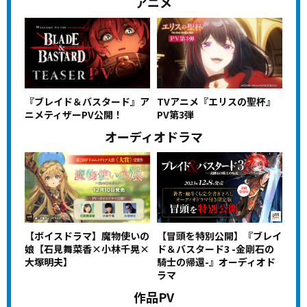
アニメ
『ブレイド＆バスタード』ア
TVアニメ『エリスの聖杯』
ニメティザーPV公開！
PV第3弾
オーディオドラマ
【ボイスドラマ】魔物使いの
【冒頭を特別公開】『ブレイ
娘【石見舞菜香×小林千晃×
ド＆バスタード3 -金剛石の
大塚明夫】
騎士の帰還-』オーディオド
ラマ
作品PV