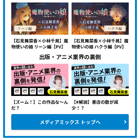
【石見舞菜香×小林千晃】魔
【石見舞菜香×小林千晃】魔
物使いの娘 リーン編【PV】
物使いの娘 ハクラ編【PV】
出版・アニメ業界の裏側
【ズーム！】この作品な〜ん
【#解説】書店の数が減
だ？
少！？
メディアミックス トップへ