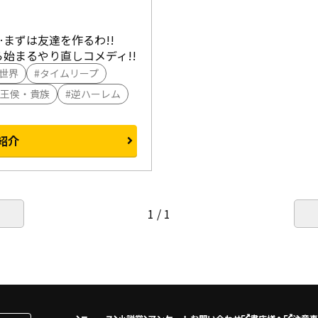
ずは友達を作るわ!!

始まるやり直しコメディ!!
世界
タイムリープ
王侯・貴族
逆ハーレム
紹介
1 / 1