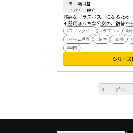
鷹目堂
著
眠介
イラスト
邪悪な〝ラスボス〟になるため…ま
不器用ぼっちな公女の、復讐から
ファンタジー
ラブコメ
異
ゲーム世界
転生
復讐
学園
シリーズ
前へ