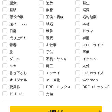
聖女
追放
転生
転移
復讐
溺愛
悪役令嬢
王侯・貴族
婚約破棄
逆ハーレム
結婚
本格
日常
戦争
ドラマ
成り上がり
現代
学園
青春
お仕事
スローライフ
旅
子供
医療
グルメ
不良・ヤンキー
イケメン
メカ
魔王
人外
書き下ろし
エッセイ
コミカライズ
オリジナル
アニメ化
webtoon
受賞作
DREコミックス
DREコミックスF
ドリコミ
完結
検索する