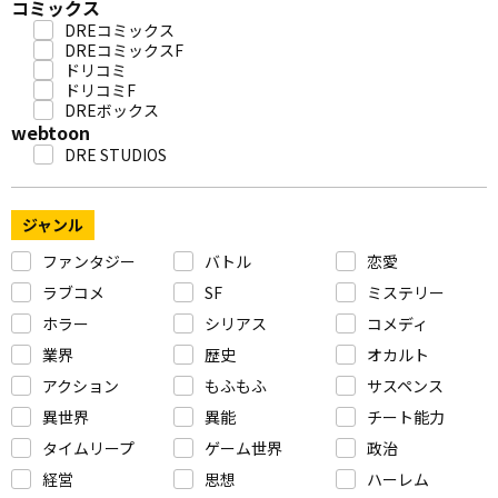
コミックス
DREコミックス
DREコミックスF
ドリコミ
ドリコミF
DREボックス
webtoon
DRE STUDIOS
ジャンル
ファンタジー
バトル
恋愛
ラブコメ
SF
ミステリー
ホラー
シリアス
コメディ
業界
歴史
オカルト
アクション
もふもふ
サスペンス
異世界
異能
チート能力
タイムリープ
ゲーム世界
政治
経営
思想
ハーレム